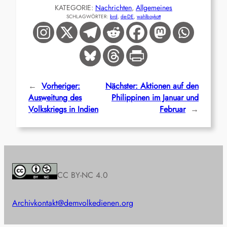
KATEGORIE:
Nachrichten
, 
Allgemeines
SCHLAGWÖRTER:
brd
, 
de-DE
, 
wahlboykott
←
Vorheriger:
Nächster:
Aktionen auf den
Ausweitung des
Philippinen im Januar und
Volkskriegs in Indien
Februar
→
CC BY-NC 4.0
Archiv
kontakt@demvolkedienen.org