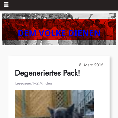
Zum
Inhalt
springen
DEM VOLKE DIENEN
8. März 2016
Degeneriertes Pack!
Lesedauer:
1–2 Minuten