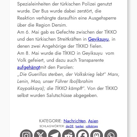
Spezialeinheiten der türkischen Polizei genutzt
wurde. Der Bus wurde dabei zerstört, die
Reaktion verhängte daraufhin eine Ausgehsperre
über die Region Dersim.
Am 6. Mai gab es Gefechte zwischen der TİKKO
und den türkischen Streitkräften in
Geyiksuyu
, in
denen zwei Angehörige der TİKKO fielen.
Am 8. Mai wurde die TİKKO in Geyiksuyu vom
Volk gefeiert, und dazu auch Transparente
aufgehängt
mit den Parolen:
„
Die Guerillas sterben, der Volkskrieg lebt
“
Marx,
Lenin, Mao, unser Führer Ibo(Ibrahim
Kaypakkaya); die TİKKO kämpft
“. Von der TİKKO
selbst wurden Salutschüsse abgegeben.
KATEGORIE:
Nachrichten
, 
Asien
SCHLAGWÖRTER:
de-DE
, 
tuerkei
, 
volkskrieg