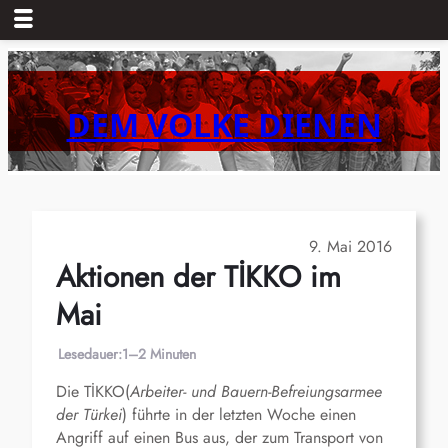
Zum
Inhalt
springen
DEM VOLKE DIENEN
9. Mai 2016
Aktionen der TİKKO im
Mai
Lesedauer:
1–2 Minuten
Die TİKKO(
Arbeiter- und Bauern-Befreiungsarmee
der Türkei
) führte in der letzten Woche einen
Angriff auf einen Bus aus, der zum Transport von