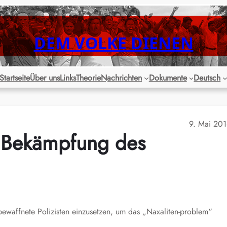
DEM VOLKE DIENEN
Startseite
Über uns
Links
Theorie
Nachrichten
Dokumente
Deutsch
9. Mai 20
 Bekämpfung des
bewaffnete Polizisten einzusetzen, um das „Naxaliten-problem“