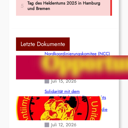
Letzte Dokumente
Nordkoordinierungskomitee (NCC)
der Kommunistischen Partei Indiens
(Maoistisch): Postmoderner
Opportunismus
Juli 15, 2026
Solidarität mit dem
venezolanischem Volk angesichts
der verlorenen Leben und der
katastrophalen Situation durch die
Erdbeben des 24. Juni!
Juli 12, 2026