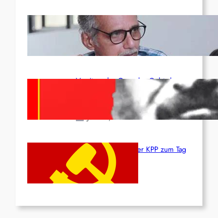
Indien: „Die Politik der
Kapitulation“ von K. Murali (Ajith)
Juli 1, 2026
Vorsitzender Gonzalo: Gebt das
Leben für die Partei und die
Revolution!
Juni 19, 2026
Beschluss des ZK der KPP zum Tag
des Heldentums
Juni 19, 2026