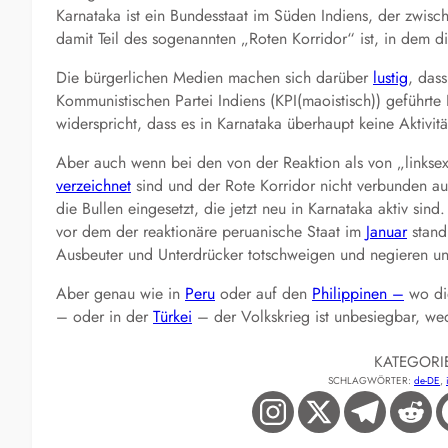
Karnataka ist ein Bundesstaat im Süden Indiens, der zwisc
damit Teil des sogenannten „Roten Korridor“ ist, in dem 
Die bürgerlichen Medien machen sich darüber
lustig
, das
Kommunistischen Partei Indiens (KPI(maoistisch)) geführt
widerspricht, dass es in Karnataka überhaupt keine Aktivit
Aber auch wenn bei den von der Reaktion als von „linksex
verzeichnet
sind und der Rote Korridor nicht verbunden au
die Bullen eingesetzt, die jetzt neu in Karnataka aktiv sin
vor dem der reaktionäre peruanische Staat im
Januar
stand
Ausbeuter und Unterdrücker totschweigen und negieren und
Aber genau wie in
Peru
oder auf den
Philippinen –
wo die
– oder in der
Türkei
– der Volkskrieg ist unbesiegbar, w
KATEGORI
SCHLAGWÖRTER:
de-DE
, 