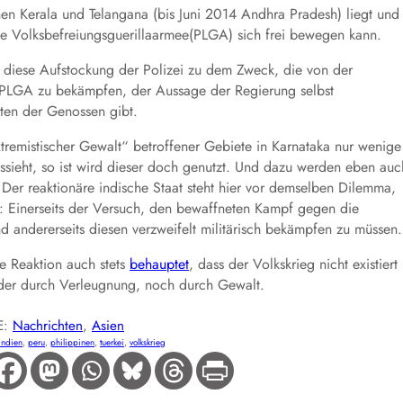
hen Kerala und Telangana (bis Juni 2014 Andhra Pradesh) liegt und
die Volksbefreiungsguerillaarmee(PLGA) sich frei bewegen kann.
s diese Aufstockung der Polizei zu dem Zweck, die von der
e PLGA zu bekämpfen, der Aussage der Regierung selbst
äten der Genossen gibt.
tremistischer Gewalt“ betroffener Gebiete in Karnataka nur wenige
ssieht, so ist wird dieser doch genutzt. Und dazu werden eben auc
d. Der reaktionäre indische Staat steht hier vor demselben Dilemma,
: Einerseits der Versuch, den bewaffneten Kampf gegen die
 andererseits diesen verzweifelt militärisch bekämpfen zu müssen.
 Reaktion auch stets
behauptet
, dass der Volkskrieg nicht existiert
eder durch Verleugnung, noch durch Gewalt.
E:
Nachrichten
, 
Asien
indien
, 
peru
, 
philippinen
, 
tuerkei
, 
volkskrieg