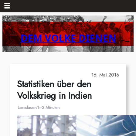
Zum
Inhalt
springen
DEM VOLKE DIENEN
16. Mai 2016
Statistiken über den
Volkskrieg in Indien
Lesedauer:
1–2 Minuten