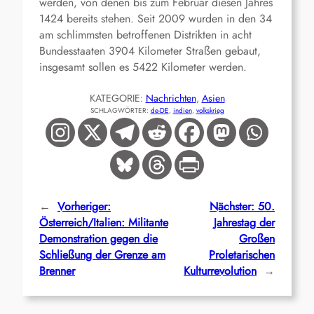
werden, von denen bis zum Februar diesen Jahres
1424 bereits stehen. Seit 2009 wurden in den 34
am schlimmsten betroffenen Distrikten in acht
Bundesstaaten 3904 Kilometer Straßen gebaut,
insgesamt sollen es 5422 Kilometer werden.
KATEGORIE:
Nachrichten
, 
Asien
SCHLAGWÖRTER:
de-DE
, 
indien
, 
volkskrieg
←
Vorheriger:
Nächster:
50.
Österreich/Italien: Militante
Jahrestag der
Demonstration gegen die
Großen
Schließung der Grenze am
Proletarischen
Brenner
Kulturrevolution
→