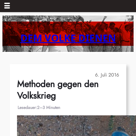
Zum
Inhalt
springen
DEM VOLKE DIENEN
6. Juli 2016
Methoden gegen den
Volkskrieg
Lesedauer:
2–3 Minuten