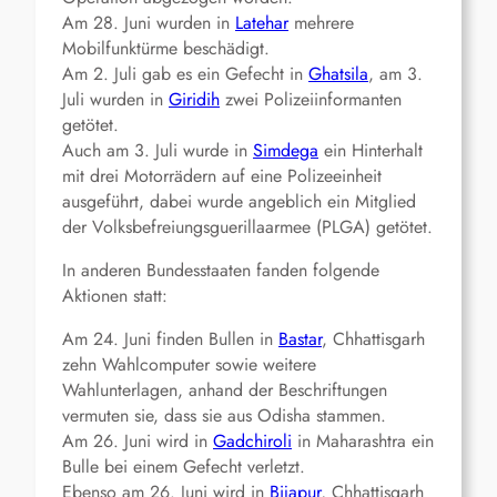
Am 28. Juni wurden in
Latehar
mehrere
Mobilfunktürme beschädigt.
Am 2. Juli gab es ein Gefecht in
Ghatsila
, am 3.
Juli wurden in
Giridih
zwei Polizeiinformanten
getötet.
Auch am 3. Juli wurde in
Simdega
ein Hinterhalt
mit drei Motorrädern auf eine Polizeeinheit
ausgeführt, dabei wurde angeblich ein Mitglied
der Volksbefreiungsguerillaarmee (PLGA) getötet.
In anderen Bundesstaaten fanden folgende
Aktionen statt:
Am 24. Juni finden Bullen in
Bastar
, Chhattisgarh
zehn Wahlcomputer sowie weitere
Wahlunterlagen, anhand der Beschriftungen
vermuten sie, dass sie aus Odisha stammen.
Am 26. Juni wird in
Gadchiroli
in Maharashtra ein
Bulle bei einem Gefecht verletzt.
Ebenso am 26. Juni wird in
Bijapur
, Chhattisgarh