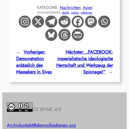
KATEGORIE:
Nachrichten
, 
Asien
SCHLAGWÖRTER:
de-DE
, 
indien
, 
volkskrieg
←
Vorheriger:
Nächster:
„FACEBOOK:
Demonstration
imperialistische ideologische
anlässlich des
Herrschaft und Werkzeug der
Massakers in Sivas
Spionage!“
→
CC BY-NC 4.0
Archiv
kontakt@demvolkedienen.org