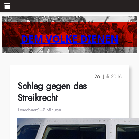
Zum
Inhalt
springen
DEM VOLKE DIENEN
26. Juli 2016
Schlag gegen das
Streikrecht
Lesedauer:
1–2 Minuten