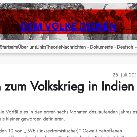
DEM VOLKE DIENEN
Startseite
Über uns
Links
Theorie
Nachrichten
Dokumente
Deutsch
25. Juli 20
n zum Volkskrieg in Indien
ele Vorfälle es in den ersten sechs Monaten des laufenden Jahres es
als kleiner geworden definieren.
en 10 von „LWE (linksextremistischer)“ Gewalt betroffenen