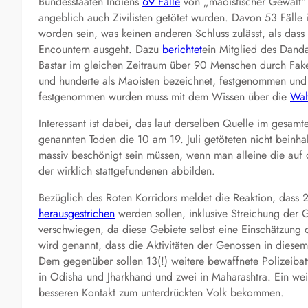
Bundesstaaten Indiens
69 Fälle
von „maoistischer Gewalt“ 
angeblich auch Zivilisten getötet wurden. Davon 53 Fälle 
worden sein, was keinen anderen Schluss zulässt, als das
Encountern ausgeht. Dazu
berichtet
ein Mitglied des Danda
Bastar im gleichen Zeitraum über 90 Menschen durch Fak
und hunderte als Maoisten bezeichnet, festgenommen und
festgenommen wurden muss mit dem Wissen über die
Wah
Interessant ist dabei, das laut derselben Quelle im gesamt
genannten Toden die 10 am 19. Juli getöteten nicht beinhal
massiv beschönigt sein müssen, wenn man alleine die auf 
der wirklich stattgefundenen abbilden.
Bezüglich des Roten Korridors meldet die Reaktion, dass 2
herausgestrichen
werden sollen, inklusive Streichung der G
verschwiegen, da diese Gebiete selbst eine Einschätzung 
wird genannt, dass die Aktivitäten der Genossen in dies
Dem gegenüber sollen 13(!) weitere bewaffnete Polizeibat
in Odisha und Jharkhand und zwei in Maharashtra. Ein wei
besseren Kontakt zum unterdrückten Volk bekommen.