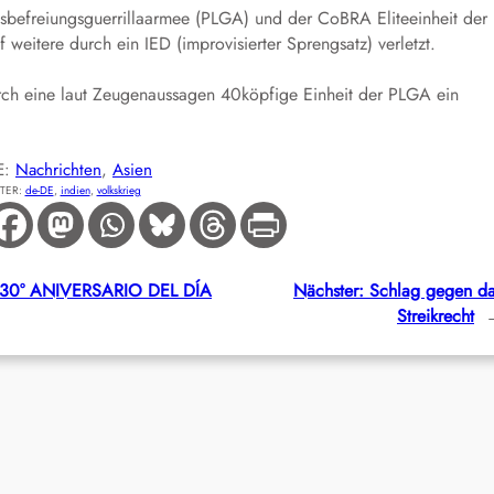
ksbefreiungsguerrillaarmee (PLGA) und der CoBRA Eliteeinheit der
 weitere durch ein IED (improvisierter Sprengsatz) verletzt.
durch eine laut Zeugenaussagen 40köpfige Einheit der PLGA ein
E:
Nachrichten
, 
Asien
TER:
de-DE
, 
indien
, 
volkskrieg
30° ANIVERSARIO DEL DÍA
Nächster:
Schlag gegen d
Streikrecht