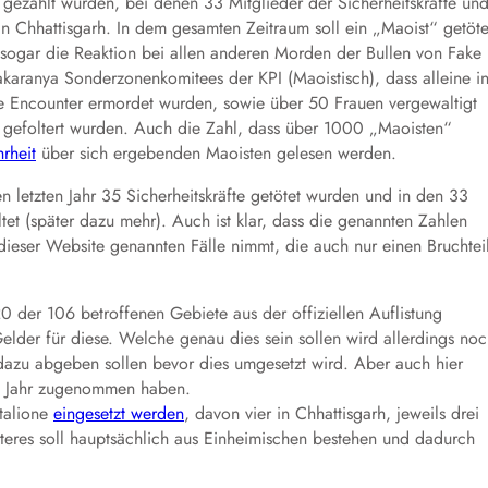
gezählt wurden, bei denen 33 Mitglieder der Sicherheitskräfte un
in Chhattisgarh. In dem gesamten Zeitraum soll ein „Maoist“ getöte
s sogar die Reaktion bei allen anderen Morden der Bullen von Fake
karanya Sonderzonenkomitees der KPI (Maoistisch), dass alleine i
e Encounter ermordet wurden, sowie über 50 Frauen vergewaltigt
 gefoltert wurden. Auch die Zahl, dass über 1000 „Maoisten“
rheit
über sich ergebenden Maoisten gelesen werden.
en letzten Jahr 35 Sicherheitskräfte getötet wurden und in den 33
tet (später dazu mehr). Auch ist klar, dass die genannten Zahlen
dieser Website genannten Fälle nimmt, die auch nur einen Bruchtei
0 der 106 betroffenen Gebiete aus der offiziellen Auflistung
elder für diese. Welche genau dies sein sollen wird allerdings no
dazu abgeben sollen bevor dies umgesetzt wird. Aber auch hier
em Jahr zugenommen haben.
talione
eingesetzt werden
, davon vier in Chhattisgarh, jeweils drei
teres soll hauptsächlich aus Einheimischen bestehen und dadurch