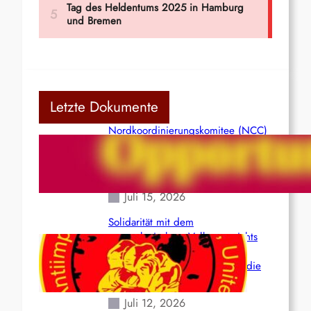
Letzte Dokumente
Nordkoordinierungskomitee (NCC)
der Kommunistischen Partei Indiens
(Maoistisch): Postmoderner
Opportunismus
Juli 15, 2026
Solidarität mit dem
venezolanischem Volk angesichts
der verlorenen Leben und der
katastrophalen Situation durch die
Erdbeben des 24. Juni!
Juli 12, 2026