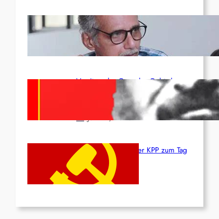
Indien: „Die Politik der
Kapitulation“ von K. Murali (Ajith)
Juli 1, 2026
Vorsitzender Gonzalo: Gebt das
Leben für die Partei und die
Revolution!
Juni 19, 2026
Beschluss des ZK der KPP zum Tag
des Heldentums
Juni 19, 2026