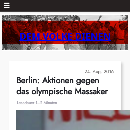
Zum
Inhalt
springen
DEM VOLKE DIENEN
24. Aug. 2016
Berlin: Aktionen gegen
das olympische Massaker
Lesedauer:
1–2 Minuten