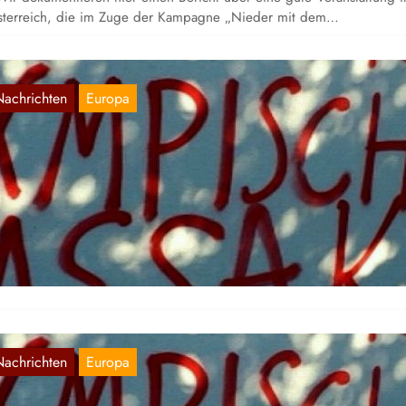
terreich, die im Zuge der Kampagne „Nieder mit dem…
Nachrichten
Europa
CCIONES CONTRA LA MASACRE OLÍMPI
N RFA Y AUSTRIA
Aug. 30, 2016
r dokumentieren hier eine spanische Übersetzung des Berichts übe
tionen gegen das olympische Massaker in der BRD und Österreich
Nachrichten
Europa
omunistas denunciam massacre olímpico n