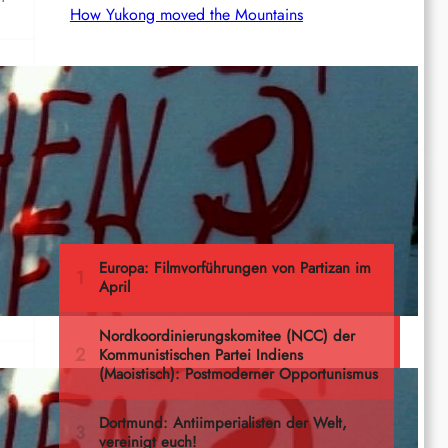
How Yukong moved the Mountains
Ernst Thälmann – Sohn seiner Klasse
CA
Meistgelesen
r
: A…
a