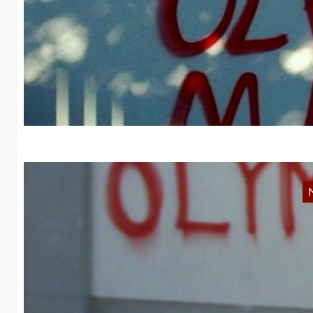
A
d
Im
üb
B
M
Wi
ol