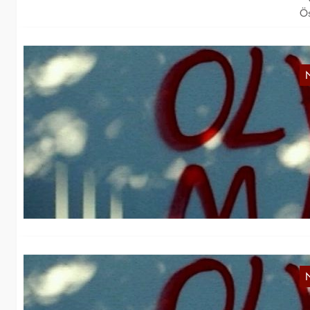
Ös
A
E
Wi
Ak
C