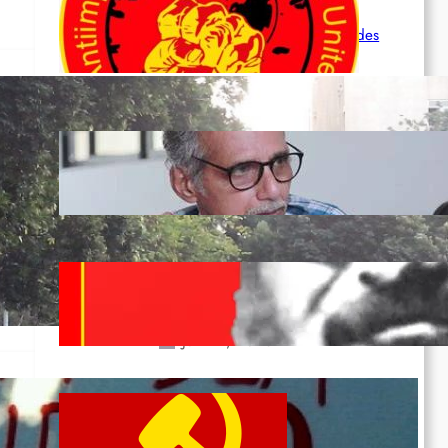
Leben und der katastrophalen
Situation durch die Erdbeben des
24. Juni!
Juli 12, 2026
Indien: „Die Politik der Kapitulation“
von K. Murali (Ajith)
Juli 1, 2026
lem
Vorsitzender Gonzalo: Gebt das
Leben für die Partei und die
Revolution!
Juni 19, 2026
Beschluss des ZK der KPP zum Tag
des Heldentums