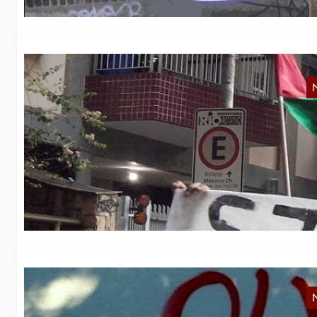
B
Wä
in
bl