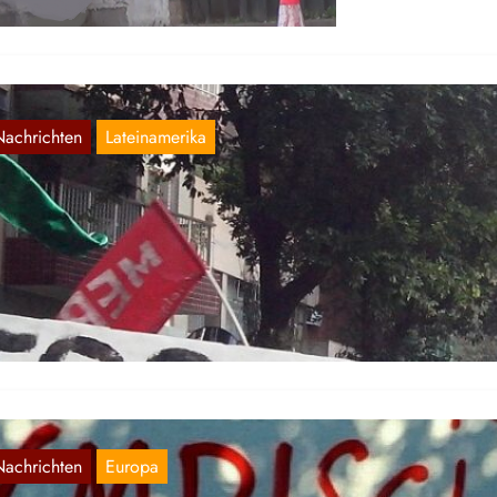
Nachrichten
Lateinamerika
rasilien: Entwicklung der Kämpfe im August
Aug. 25, 2016
hrend in den vergangenen Wochen die „Weltöffentlichkeit“, vor al
 Form der bürgerlichen Medien, auf die Olympiade in Brasilien
ickte…
Nachrichten
Europa