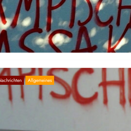
ktionen gegen das olympische Massaker in
er BRD und Österreich
Aug. 24, 2016
 Folgenden dokumentieren wir die Aktionen in der BRD und Österr
er die wir informiert wurden, zur Unterstützung der brasilianischen
Nachrichten
Allgemeines
erlin: Aktionen gegen das olympische
assaker
Aug. 24, 2016
r dokumentieren an dieser Stelle Bilder von Aktionen gegen das
ympische Massaker, die in Berlin durchgeführt wurden: