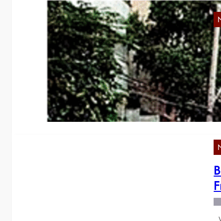
Ö
d
Wi
di
B
F
Wi