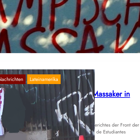
lemanha e Áustria
Aug. 30, 2016
r dokumentieren hier eine portugiesische Übersetzung des Berichts
er Aktionen gegen das olympische Massaker in der BRD und
terreich:A seguir…
Nachrichten
Lateinamerika
ktion gegen das olympische Massaker in
hile
Aug. 26, 2016
r dokumentieren hier eine Übersetzung des Berichtes der Front der
volutionären Studenten und des Volkes (Frente de Estudiantes
volucionario y Popular…