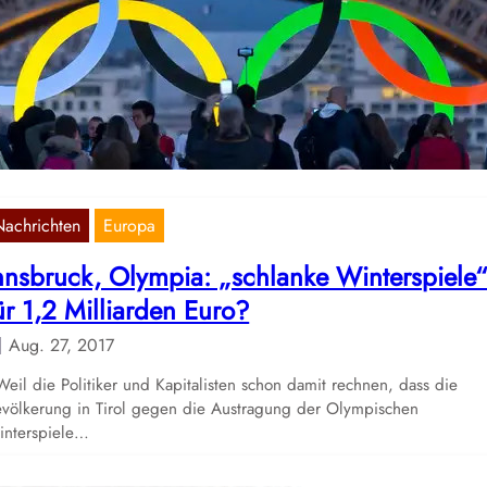
port: Frankreich rüstet sich für Olympia
Jan. 6, 2024
ris, im vergangenen Jahr Epizentrum zweier gewaltiger Massenkämpf
rd diesen Sommer Schauplatz der Olympischen Spiele. Vom 26. Juli
um…
Nachrichten
Europa
nnsbruck, Olympia: „schlanke Winterspiele
ür 1,2 Milliarden Euro?
Aug. 27, 2017
il die Politiker und Kapitalisten schon damit rechnen, dass die
völkerung in Tirol gegen die Austragung der Olympischen
interspiele…