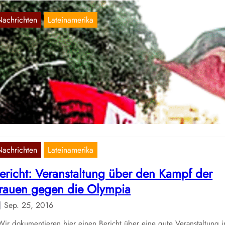
Nachrichten
Lateinamerika
sterreich: Bericht zur Kampagne „Nieder m
em olympischen Massaker!“
Okt. 4, 2016
r dokumentieren hier einen Bericht aus Österreich, der die Aktivit
e zur Kampagne „Nieder mit dem olympischen Massaker“ entfaltet
Nachrichten
Lateinamerika
ericht: Veranstaltung über den Kampf der
rauen gegen die Olympia
Sep. 25, 2016
r dokumentieren hier einen Bericht über eine gute Veranstaltung i