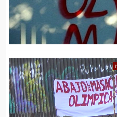
A
Wi
üb
Ös
A
C
Wi
re
Re