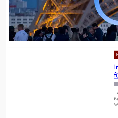
S
Pa
wi
z
I
f
We
Be
W