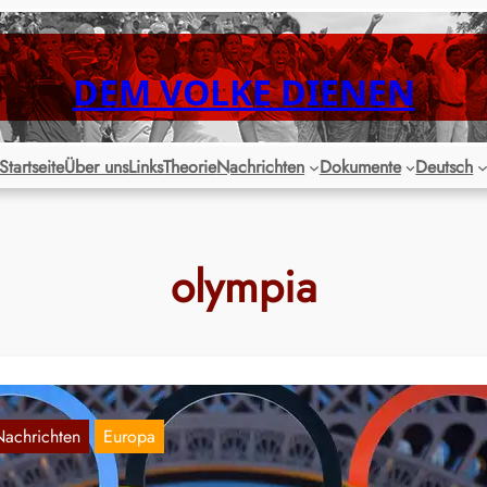
DEM VOLKE DIENEN
Startseite
Über uns
Links
Theorie
Nachrichten
Dokumente
Deutsch
olympia
Nachrichten
Europa