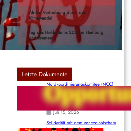
Letzte Dokumente
Nordkoordinierungskomitee (NCC)
der Kommunistischen Partei Indiens
(Maoistisch): Postmoderner
Opportunismus
Juli 15, 2026
Solidarität mit dem venezolanischem
Volk angesichts der verlorenen