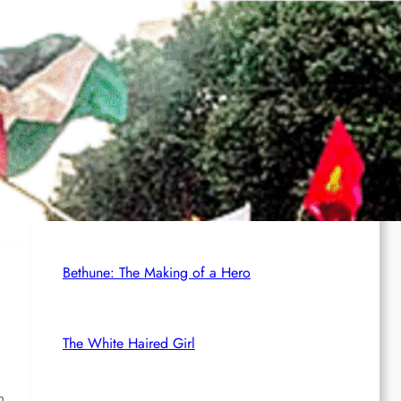
Rote Post #96
it
Rotdenker
äten
…
The Red Detachment of Women
Bethune: The Making of a Hero
The White Haired Girl
n