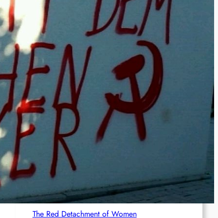
Rote Post #95
Rote Post #94
Rote Post #93
Rote Post #92
Rotdenker
The Red Detachment of Women