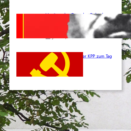
Vorsitzender Gonzalo: Gebt das
Leben für die Partei und die
Revolution!
Juni 19, 2026
Beschluss des ZK der KPP zum Tag
des Heldentums
Juni 19, 2026