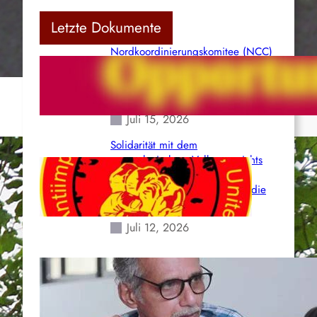
Letzte Dokumente
Nordkoordinierungskomitee (NCC)
der Kommunistischen Partei Indiens
(Maoistisch): Postmoderner
Opportunismus
Juli 15, 2026
Solidarität mit dem
venezolanischem Volk angesichts
der verlorenen Leben und der
katastrophalen Situation durch die
Erdbeben des 24. Juni!
Juli 12, 2026
Indien: „Die Politik der
Kapitulation“ von K. Murali (Ajith)
Juli 1, 2026