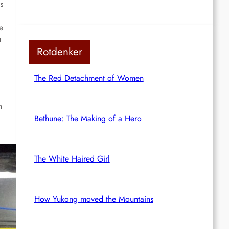
s
e
u
Rotdenker
The Red Detachment of Women
n
Bethune: The Making of a Hero
The White Haired Girl
How Yukong moved the Mountains