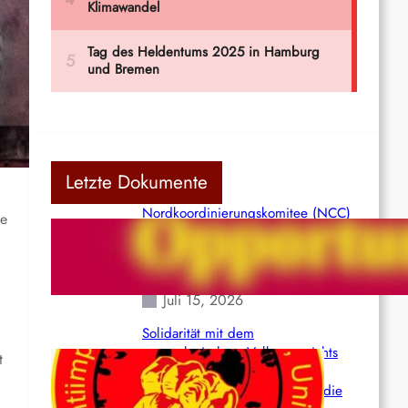
Letzte Dokumente
Nordkoordinierungskomitee (NCC)
ie
der Kommunistischen Partei Indiens
(Maoistisch): Postmoderner
Opportunismus
Juli 15, 2026
Solidarität mit dem
venezolanischem Volk angesichts
t
der verlorenen Leben und der
katastrophalen Situation durch die