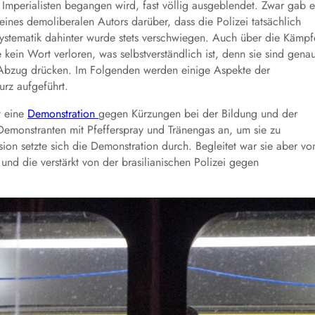
mperialisten begangen wird, fast völlig ausgeblendet. Zwar gab e
eines demoliberalen Autors darüber, dass die Polizei tatsächlich
Systematik dahinter wurde stets verschwiegen. Auch über die Kämpf
e kein Wort verloren, was selbstverständlich ist, denn sie sind gena
n Abzug drücken. Im Folgenden werden einige Aspekte der
urz aufgeführt.
t eine
Demonstration
gegen Kürzungen bei der Bildung und der
 Demonstranten mit Pfefferspray und Tränengas an, um sie zu
ion setzte sich die Demonstration durch. Begleitet war sie aber vo
 und die verstärkt von der brasilianischen Polizei gegen