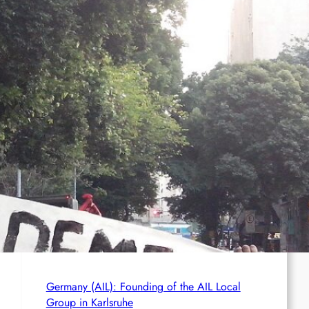
Ceuta
France (AIL): AIL action in several cities
Brasil (AIL): Bomb Bearing AntiImperialist
Messages Explodes at Havan’s ‘Statue of
Liberty’ in Maceió; Luciano Hang Alleges
‘Terrorism’
Netherlands (AIL): Emergency Joint Statement
– Free comrade Misir Besra!
Germany (AIL): Founding of the AIL Local
Group in Karlsruhe