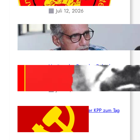
Erdbeben des 24. Juni!
Juli 12, 2026
Indien: „Die Politik der
Kapitulation“ von K. Murali (Ajith)
Juli 1, 2026
Vorsitzender Gonzalo: Gebt das
Leben für die Partei und die
Revolution!
Juni 19, 2026
Beschluss des ZK der KPP zum Tag
des Heldentums
Juni 19, 2026