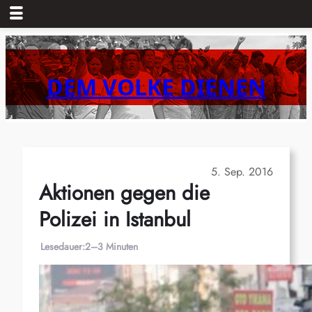
Zum
Inhalt
springen
DEM VOLKE DIENEN
5. Sep. 2016
Aktionen gegen die
Polizei in Istanbul
Lesedauer:
2–3 Minuten