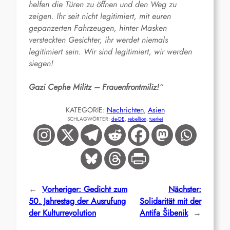
helfen die Türen zu öffnen und den Weg zu
zeigen. Ihr seit nicht legitimiert, mit euren
gepanzerten Fahrzeugen, hinter Masken
versteckten Gesichter, ihr werdet niemals
legitimiert sein. Wir sind legitimiert, wir werden
siegen!
Gazi Cephe Militz – Frauenfrontmiliz!
“
KATEGORIE:
Nachrichten
, 
Asien
SCHLAGWÖRTER:
de-DE
, 
rebellion
, 
tuerkei
←
Vorheriger:
Gedicht zum
Nächster:
50. Jahrestag der Ausrufung
Solidarität mit der
der Kulturrevolution
Antifa Šibenik
→