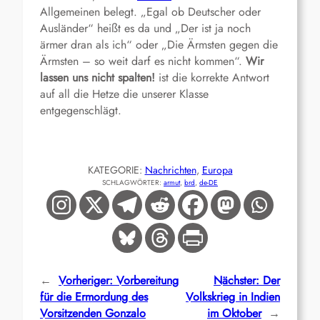
Allgemeinen belegt. „Egal ob Deutscher oder
Ausländer“ heißt es da und „Der ist ja noch
ärmer dran als ich“ oder „Die Ärmsten gegen die
Ärmsten – so weit darf es nicht kommen“.
Wir
lassen uns nicht spalten!
ist die korrekte Antwort
auf all die Hetze die unserer Klasse
entgegenschlägt.
KATEGORIE:
Nachrichten
, 
Europa
SCHLAGWÖRTER:
armut
, 
brd
, 
de-DE
←
Vorheriger:
Vorbereitung
Nächster:
Der
für die Ermordung des
Volkskrieg in Indien
Vorsitzenden Gonzalo
im Oktober
→