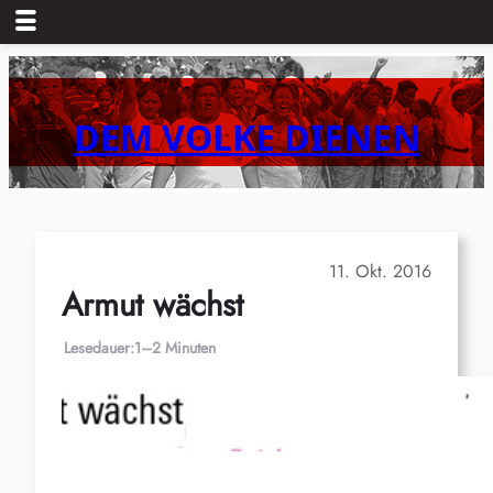
Zum
Inhalt
springen
DEM VOLKE DIENEN
11. Okt. 2016
Armut wächst
Lesedauer:
1–2 Minuten