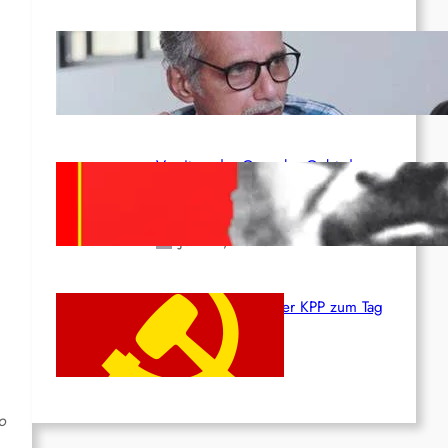
Indien: „Die Politik der
Kapitulation“ von K. Murali (Ajith)
Juli 1, 2026
Vorsitzender Gonzalo: Gebt das
Leben für die Partei und die
Revolution!
Juni 19, 2026
Beschluss des ZK der KPP zum Tag
des Heldentums
Juni 19, 2026
o