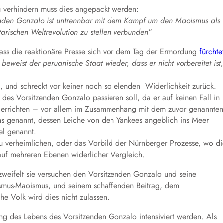
u verhindern muss dies angepackt werden:
enden Gonzalo ist untrennbar mit dem Kampf um den Maoismus als
arischen Weltrevolution zu stellen verbunden
“
 dass die reaktionäre Presse sich vor dem Tag der Ermordung
fürchte
 beweist der peruanische Staat wieder, dass er nicht vorbereitet ist,
mit, und schreckt vor keiner noch so elenden Widerlichkeit zurück.
des Vorsitzenden Gonzalo passieren soll, da er auf keinen Fall in
 errichten – vor allem im Zusammenhang mit dem zuvor genannten
ns genannt, dessen Leiche von den Yankees angeblich ins Meer
el genannt.
zu verheimlichen, oder das Vorbild der Nürnberger Prozesse, wo di
auf mehreren Ebenen widerlicher Vergleich.
weifelt sie versuchen den Vorsitzenden Gonzalo und seine
smus-Maoismus, und seinem schaffenden Beitrag, dem
e Volk wird dies nicht zulassen.
ung des Lebens des Vorsitzenden Gonzalo intensiviert werden. Als