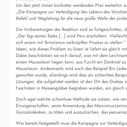
Um den jetzt immer konkreter werdenden Plan weiterhin z
„
Die Kampagne zur Verteidigung des Lebens des Vorsitz
Befehl und Wegleitung für die neue große Welle der prolet
Die Vorbereitungen der Reaktion sind so fortgeschritten,
„
Der Tag seines Todes […] wird Peru erschüttern. Vielleicht
sich einem mit Terrorismus verknüpften Prozess zu stellen.
“
Ideen, wie dieses Problem zu lösen ist liefert sie gleich 
Dabei beschränken sie sich darauf, was mit dem Leichnam 
einem Mausoleum liegen kann, aus Furcht ein Denkmal zu
Mausoleum. Andererseits wird auch das Beispiel Bin Lade
geworfen wurde, allerdings wird dies als schlechtes Beispi
Lösungen, die aufgelistet werden ist den Ort des Grabes 
Faschisten in Massengräber begraben wurden, ein gleich 
Doch egal welche schamlose Methode sie nutzen, wie verz
Errungenschaften, seine Anwendung des Marxismus-Lenini
Gonzalodenken, zu töten und auszulöschen, das peruanisch
Wie bereits festgestellt muss die Kampagne zur Verteidig