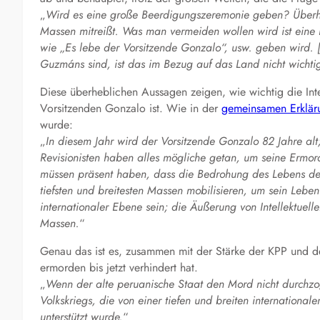
„
Wird es eine große Beerdigungszeremonie geben? Überhau
Massen mitreißt. Was man vermeiden wollen wird ist eine 
wie „Es lebe der Vorsitzende Gonzalo“, usw. geben wird
Guzmáns sind, ist das im Bezug auf das Land nicht wichti
Diese überheblichen Aussagen zeigen, wie wichtig die In
Vorsitzenden Gonzalo ist. Wie in der
gemeinsamen Erklär
wurde:
„
In diesem Jahr wird der Vorsitzende Gonzalo 82 Jahre alt
Revisionisten haben alles mögliche getan, um seine Ermo
müssen präsent haben, dass die Bedrohung des Lebens des 
tiefsten und breitesten Massen mobilisieren, um sein Leb
internationaler Ebene sein; die Äußerung von Intellektuelle
Massen.
“
Genau das ist es, zusammen mit der Stärke der KPP und d
ermorden bis jetzt verhindert hat.
„
Wenn der alte peruanische Staat den Mord nicht durchz
Volkskriegs, die von einer tiefen und breiten internatio
unterstützt wurde.
“