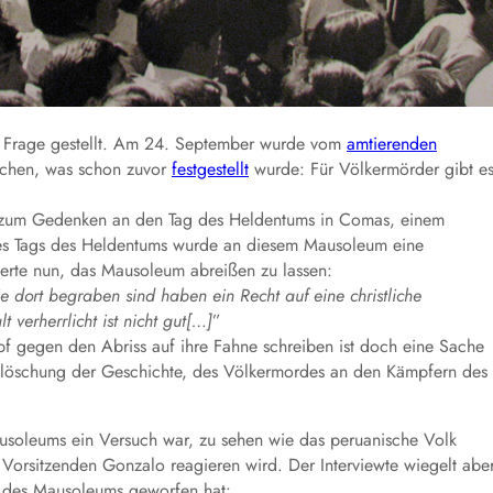
e Frage gestellt. Am 24. September wurde vom
amtierenden
richen, was schon zuvor
festgestellt
wurde: Für Völkermörder gibt e
as zum Gedenken an den Tag des Heldentums in Comas, einem
 des Tags des Heldentums wurde an diesem Mausoleum eine
derte nun, das Mausoleum abreißen zu lassen:
e dort begraben sind haben ein Recht auf eine christliche
verherrlicht ist nicht gut[…]
”
f gegen den Abriss auf ihre Fahne schreiben ist doch eine Sache
uslöschung der Geschichte, des Völkermordes an den Kämpfern des
ausoleums ein Versuch war, zu sehen wie das peruanische Volk
 Vorsitzenden Gonzalo reagieren wird. Der Interviewte wiegelt abe
e des Mausoleums geworfen hat: