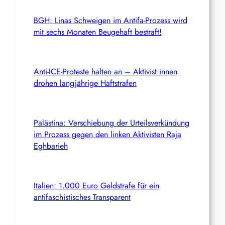
BGH: Linas Schweigen im Antifa-Prozess wird
mit sechs Monaten Beugehaft bestraft!
Anti-ICE-Proteste halten an – Aktivist:innen
drohen langjährige Haftstrafen
Palästina: Verschiebung der Urteilsverkündung
im Prozess gegen den linken Aktivisten Raja
Eghbarieh
Italien: 1.000 Euro Geldstrafe für ein
antifaschistisches Transparent