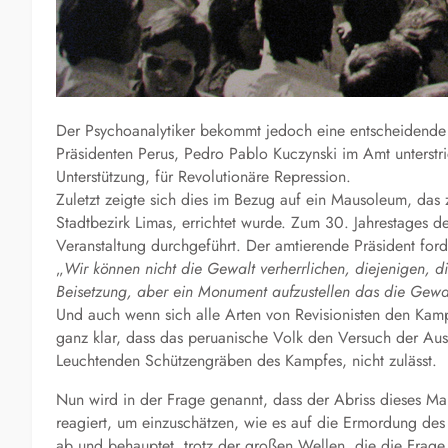
Der Psychoanalytiker bekommt jedoch eine entscheidend
Präsidenten Perus, Pedro Pablo Kuczynski im Amt unterst
Unterstützung, für Revolutionäre Repression.
Zuletzt zeigte sich dies im Bezug auf ein Mausoleum, d
Stadtbezirk Limas, errichtet wurde. Zum 30. Jahrestages
Veranstaltung durchgeführt. Der amtierende Präsident for
„
Wir können nicht die Gewalt verherrlichen, diejenigen, di
Beisetzung, aber ein Monument aufzustellen das die Gewalt 
Und auch wenn sich alle Arten von Revisionisten den Kamp
ganz klar, dass das peruanische Volk den Versuch der A
Leuchtenden Schützengräben des Kampfes, nicht zulässt.
Nun wird in der Frage genannt, dass der Abriss dieses M
reagiert, um einzuschätzen, wie es auf die Ermordung des
ab und behauptet, trotz der großen Wellen, die die Frag