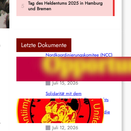
Letzte Dokumente
s
Nordkoordinierungskomitee (NCC)
der Kommunistischen Partei Indiens
(Maoistisch): Postmoderner
Opportunismus
Juli 15, 2026
Solidarität mit dem
venezolanischem Volk angesichts
der verlorenen Leben und der
katastrophalen Situation durch die
Erdbeben des 24. Juni!
r
Juli 12, 2026