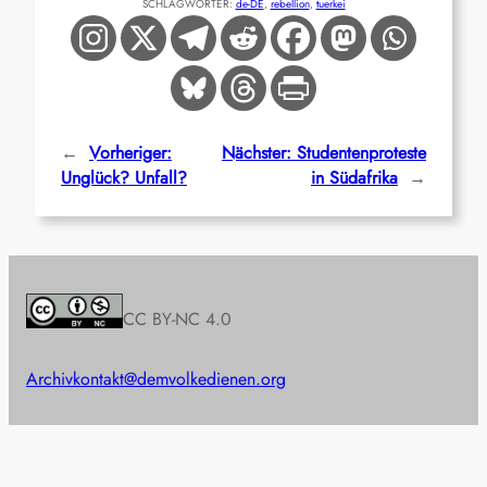
SCHLAGWÖRTER:
de-DE
, 
rebellion
, 
tuerkei
←
Vorheriger:
Nächster:
Studentenproteste
Unglück? Unfall?
in Südafrika
→
CC BY-NC 4.0
Archiv
kontakt@demvolkedienen.org