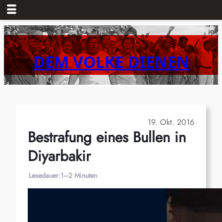
Zum
Inhalt
springen
DEM VOLKE DIENEN
19. Okt. 2016
Bestrafung eines Bullen in
Diyarbakir
Lesedauer:
1–2 Minuten