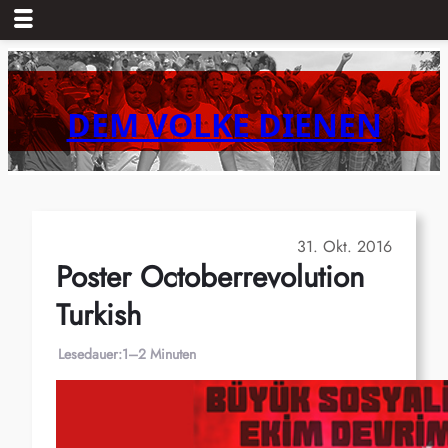
Zum
Inhalt
springen
DEM VOLKE DIENEN
31. Okt. 2016
Poster Octoberrevolution
Turkish
Lesedauer:
1–2 Minuten