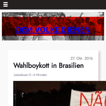
Zum
Inhalt
springen
DEM VOLKE DIENEN
27. Okt. 2016
Wahlboykott in Brasilien
Lesedauer:
3–4 Minuten