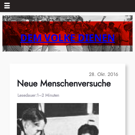
Zum
Inhalt
springen
DEM VOLKE DIENEN
28. Okt. 2016
Neue Menschenversuche
Lesedauer:
1–2 Minuten