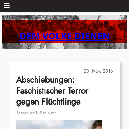
Zum
Inhalt
springen
DEM VOLKE DIENEN
20. Nov. 2016
Abschiebungen:
Faschistischer Terror
gegen Flüchtlinge
Lesedauer:
1–2 Minuten