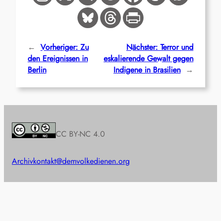
←
Vorheriger:
Zu
Nächster:
Terror und
den Ereignissen in
eskalierende Gewalt gegen
Berlin
Indigene in Brasilien
→
CC BY-NC 4.0
Archiv
kontakt@demvolkedienen.org