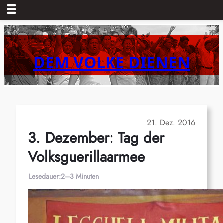
Zum
Inhalt
springen
DEM VOLKE DIENEN
21. Dez. 2016
3. Dezember: Tag der
Volksguerillaarmee
Lesedauer:
2–3 Minuten