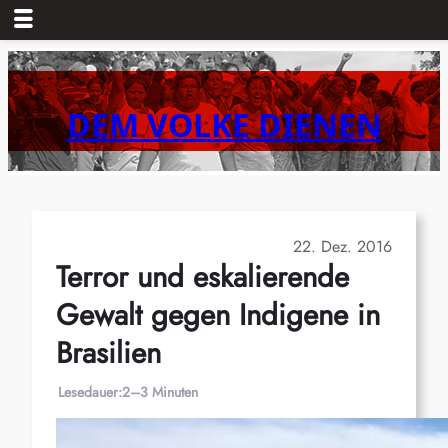
Zum
Inhalt
springen
DEM VOLKE DIENEN
22. Dez. 2016
Terror und eskalierende
Gewalt gegen Indigene in
Brasilien
Lesedauer:
2–3 Minuten