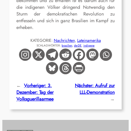
bekommen und zu erhalten ist es darum auch für
die indigenen Völker dringend Notwendig den
Sturm der demokratischen Revolution zu
entfesseln und sich in ganz Brasilien im Kampf zu
erheben.
KATEGORIE:
Nachrichten
, 
Lateinamerika
SCHLAGWÖRTER:
brasilien
, 
de-DE
, 
indigene
←
Vorheriger:
3.
Nächster:
Aufruf zur
Dezember: Tag der
LLL-Demonstration
Volksguerillaarmee
→