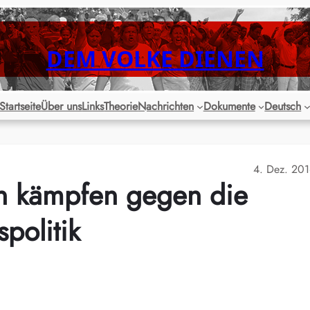
DEM VOLKE DIENEN
Startseite
Über uns
Links
Theorie
Nachrichten
Dokumente
Deutsch
4. Dez. 20
ien kämpfen gegen die
spolitik