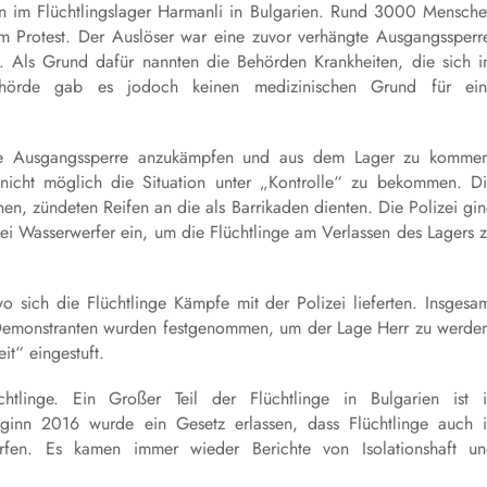
 im Flüchtlingslager Harmanli in Bulgarien. Rund 3000 Mensch
m Protest. Der Auslöser war eine zuvor verhängte Ausgangssperr
. Als Grund dafür nannten die Behörden Krankheiten, die sich 
gsbehörde gab es jodoch keinen medizinischen Grund für ei
 die Ausgangssperre anzukämpfen und aus dem Lager zu komme
nicht möglich die Situation unter „Kontrolle“ zu bekommen. D
nen, zündeten Reifen an die als Barrikaden dienten. Die Polizei gi
wei Wasserwerfer ein, um die Flüchtlinge am Verlassen des Lagers 
o sich die Flüchtlinge Kämpfe mit der Polizei lieferten. Insgesa
 Demonstranten wurden festgenommen, um der Lage Herr zu werde
t“ eingestuft.
htlinge. Ein Großer Teil der Flüchtlinge in Bulgarien ist 
eginn 2016 wurde ein Gesetz erlassen, dass Flüchtlinge auch 
ürfen. Es kamen immer wieder Berichte von Isolationshaft u