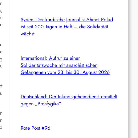
en
e,
im
Syrien: Der kurdische Journalist Ahmet Polad
ne
ist seit 200 Tagen in Haft – die Solidarität
wächst
n.
ie
International: Aufruf zu einer
ng
Solidaritätswoche mit anarchistischen
zu
Gefangenen vom 23. bis 30. August 2026
mt
n.
Deutschland: Der Inlandsgeheimdienst ermittelt
gegen „Prosfygika“
in
in
nd
Rote Post #96