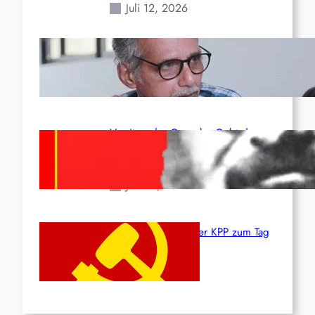
Juli 12, 2026
Indien: „Die Politik der
Kapitulation“ von K. Murali (Ajith)
Juli 1, 2026
Vorsitzender Gonzalo: Gebt das
Leben für die Partei und die
Revolution!
Juni 19, 2026
Beschluss des ZK der KPP zum Tag
des Heldentums
Juni 19, 2026