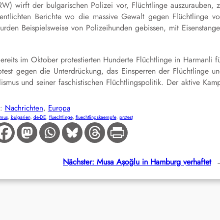
 wirft der bulgarischen Polizei vor, Flüchtlinge auszurauben, 
fentlichten Berichte wo die massive Gewalt gegen Flüchtlinge v
wurden Beispielsweise von Polizeihunden gebissen, mit Eisenstang
reits im Oktober protestierten Hunderte Flüchtlinge in Harmanli f
rotest gegen die Unterdrückung, das Einsperren der Flüchtlinge u
mus und seiner faschistischen Flüchtlingspolitik. Der aktive Kam
E:
Nachrichten
, 
Europa
smus
, 
bulgarien
, 
de-DE
, 
fluechtlinge
, 
fluechtlingskaempfe
, 
protest
Nächster:
Musa Aşoğlu in Hamburg verhaftet