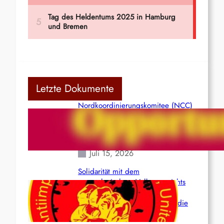
Letzte Dokumente
Nordkoordinierungskomitee (NCC)
der Kommunistischen Partei Indiens
(Maoistisch): Postmoderner
Opportunismus
Juli 15, 2026
Solidarität mit dem
venezolanischem Volk angesichts
der verlorenen Leben und der
katastrophalen Situation durch die
Erdbeben des 24. Juni!