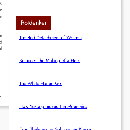
zu
on
en
Rotdenker
ür
The Red Detachment of Women
nd
pf
Bethune: The Making of a Hero
The White Haired Girl
→
How Yukong moved the Mountains
Ernst Thälmann – Sohn seiner Klasse