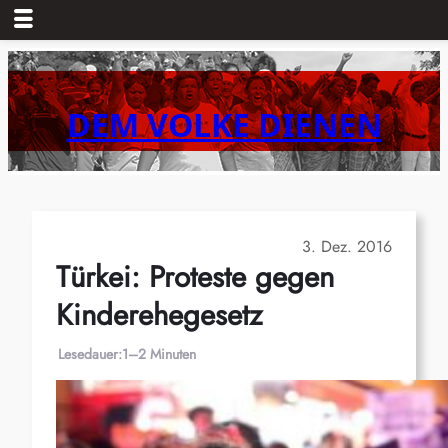
Zum
Inhalt
springen
DEM VOLKE DIENEN
3. Dez. 2016
Türkei: Proteste gegen
Kinderehegesetz
Lesedauer:
1–2 Minuten