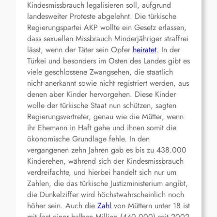
Kindesmissbrauch legalisieren soll, aufgrund
landesweiter Proteste abgelehnt. Die türkische
Regierungspartei AKP wollte ein Gesetz erlassen,
dass sexuellen Missbrauch Minderjähriger straffrei
lässt, wenn der Täter sein Opfer
heiratet
. In der
Türkei und besonders im Osten des Landes gibt es
viele geschlossene Zwangsehen, die staatlich
nicht anerkannt sowie nicht registriert werden, aus
denen aber Kinder hervorgehen. Diese Kinder
wolle der türkische Staat nun schützen, sagten
Regierungsvertreter, genau wie die Mütter, wenn
ihr Ehemann in Haft gehe und ihnen somit die
ökonomische Grundlage fehle. In den
vergangenen zehn Jahren gab es bis zu 438.000
Kinderehen, während sich der Kindesmissbrauch
verdreifachte, und hierbei handelt sich nur um
Zahlen, die das türkische Justizministerium angibt,
die Dunkelziffer wird höchstwahrscheinlich noch
höher sein. Auch die
Zahl
von Müttern unter 18 ist
mit fast einer halben Million (440.000) seit 2002