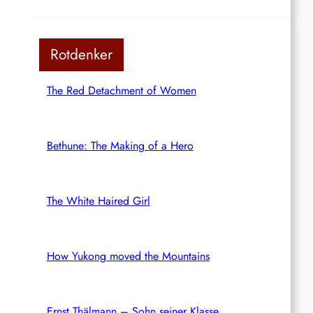
Rotdenker
The Red Detachment of Women
Bethune: The Making of a Hero
The White Haired Girl
How Yukong moved the Mountains
Ernst Thälmann – Sohn seiner Klasse