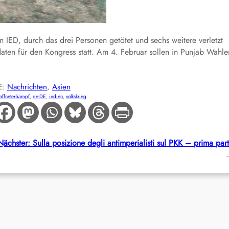
 IED, durch das drei Personen getötet und sechs weitere verletzt
aten für den Kongress statt. Am 4. Februar sollen in Punjab Wahle
E:
Nachrichten
, 
Asien
ffneter-kampf
, 
de-DE
, 
indien
, 
volkskrieg
Nächster:
Sulla posizione degli antimperialisti sul PKK – prima par