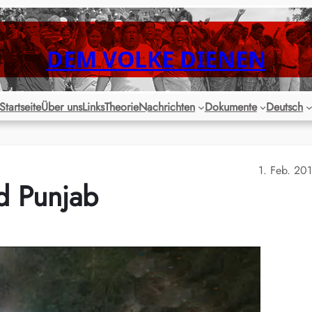
DEM VOLKE DIENEN
Startseite
Über uns
Links
Theorie
Nachrichten
Dokumente
Deutsch
1. Feb. 20
d Punjab