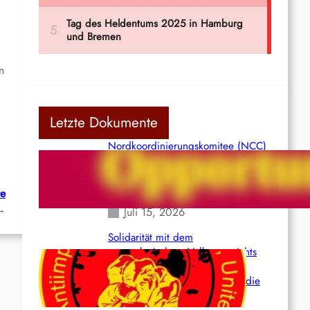
n
Letzte Dokumente
Nordkoordinierungskomitee (NCC)
der Kommunistischen Partei Indiens
(Maoistisch): Postmoderner
Opportunismus
te
→
Juli 15, 2026
Solidarität mit dem
venezolanischem Volk angesichts
der verlorenen Leben und der
katastrophalen Situation durch die
Erdbeben des 24. Juni!