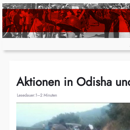
Zum
Inhalt
springen
Aktionen in Odisha un
Lesedauer:
1–2 Minuten