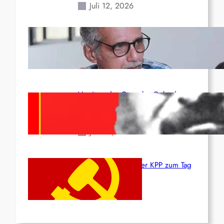
Juli 12, 2026
Indien: „Die Politik der
Kapitulation“ von K. Murali (Ajith)
Juli 1, 2026
Vorsitzender Gonzalo: Gebt das
Leben für die Partei und die
Revolution!
Juni 19, 2026
Beschluss des ZK der KPP zum Tag
des Heldentums
Juni 19, 2026