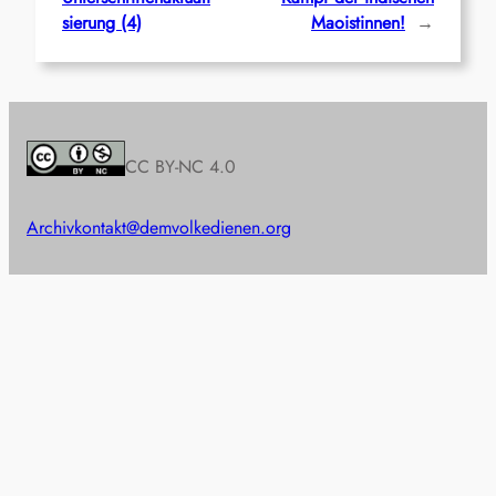
sierung (4)
Maoistinnen!
→
CC BY-NC 4.0
Archiv
kontakt@demvolkedienen.org