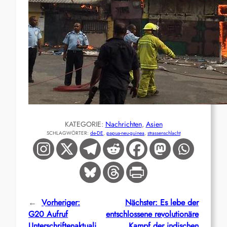
KATEGORIE:
Nachrichten
, 
Asien
SCHLAGWÖRTER:
de-DE
, 
papua-neu-guinea
, 
strassenschlacht
←
Vorheriger:
Nächster:
Es lebe der
G20 Aufruf
entschlossene revolutionäre
Unterschriftenaktuali
Kampf der indischen