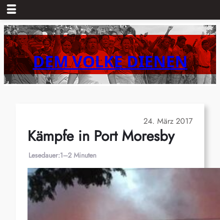
Zum
Inhalt
springen
DEM VOLKE DIENEN
24. März 2017
Kämpfe in Port Moresby
Lesedauer:
1–2 Minuten