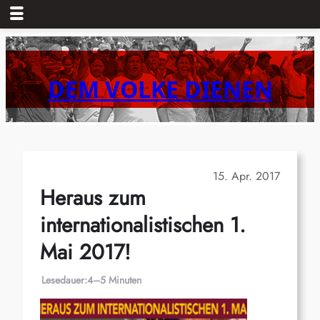
Zum
Inhalt
springen
DEM VOLKE DIENEN
15. Apr. 2017
Heraus zum
internationalistischen 1.
Mai 2017!
Lesedauer:
4–5 Minuten