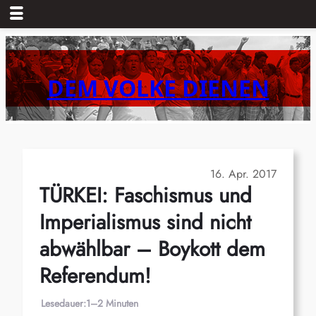
Zum
Inhalt
springen
DEM VOLKE DIENEN
16. Apr. 2017
TÜRKEI: Faschismus und
Imperialismus sind nicht
abwählbar – Boykott dem
Referendum!
Lesedauer:
1–2 Minuten