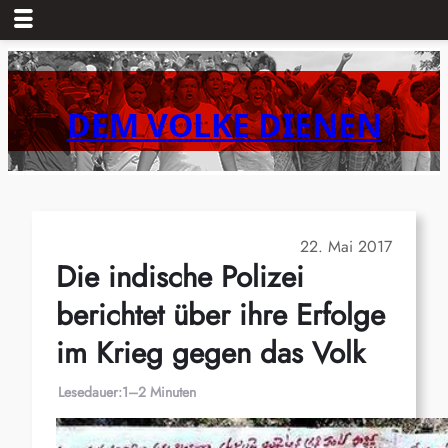
Zum
Inhalt
springen
DEM VOLKE DIENEN
22. Mai 2017
Die indische Polizei
berichtet über ihre Erfolge
im Krieg gegen das Volk
Lesedauer:
1–2 Minuten