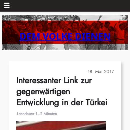
Zum
Inhalt
springen
DEM VOLKE DIENEN
18. Mai 2017
Interessanter Link zur
gegenwärtigen
Entwicklung in der Türkei
Lesedauer:
1–2 Minuten