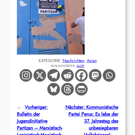
KATEGORIE:
Nachrichten
, 
Asien
SCHLAGWÖRTER:
de-DE
←
Vorheriger:
Nächster:
Kommunistische
Bulletin der
Partei Perus: Es lebe der
Jugendinitiative
37. Jahrestag des
Partizan – Marxistisch-
unbesiegbaren
Leninistisch-Maoistisch
Volkskrieges!
→