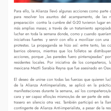
Para ello, la Alianza llevó algunas acciones como parte
para resolver los asuntos del acampamento, de las r
preparación contra la cumbre del G-20 tuvieron lugar en
más amplias masas; a través de un tratamiento apropiad
luchar en toda la semana donde, como y cuando queríamos
iniciativas fuertes y servir con ello a movilizar con una
protestas. La propaganda se hizo así: entre tanto, las c
barrios obreros, mientras que los folletos se distribu
acciones, porque „las paredes fuero pintarrajeadas“ por 
residentes locales. Por iniciativa de los compañero
mexicana Meztli Sarabia Reyna que fue asesinado en Oax
El deseo de unirse con todas las fuerzas que quieren lu
de la Alianza Antiimperialista, se aplicó en la prácti
manifestaciones durante la semana, así los compañeros/as
cara y ser capaz ellos/as mismos/as de ser parte de est
trasero en silencio otra vez. También participó en la l
contingente de Alianza Anti-imperialista, a pesar de la res