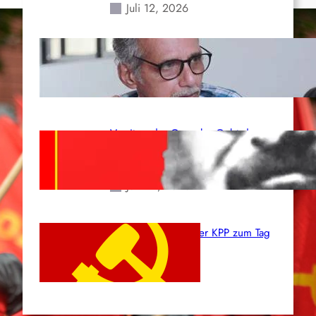
Juli 12, 2026
Indien: „Die Politik der
Kapitulation“ von K. Murali (Ajith)
Juli 1, 2026
Vorsitzender Gonzalo: Gebt das
Leben für die Partei und die
Revolution!
Juni 19, 2026
Beschluss des ZK der KPP zum Tag
des Heldentums
Juni 19, 2026