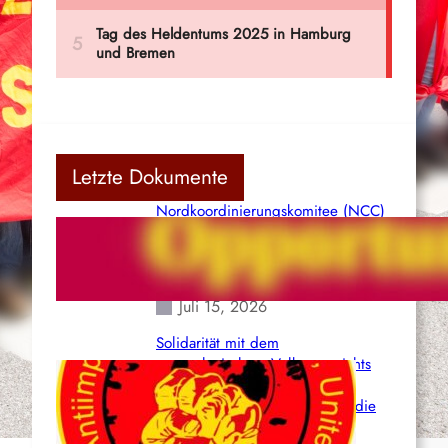
Letzte Dokumente
Nordkoordinierungskomitee (NCC)
der Kommunistischen Partei Indiens
(Maoistisch): Postmoderner
Opportunismus
Juli 15, 2026
Solidarität mit dem
venezolanischem Volk angesichts
der verlorenen Leben und der
katastrophalen Situation durch die
Erdbeben des 24. Juni!