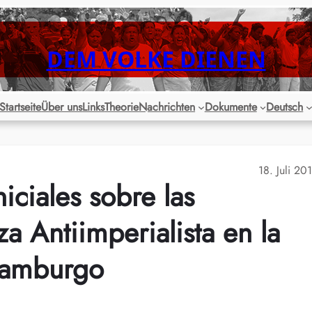
DEM VOLKE DIENEN
Startseite
Über uns
Links
Theorie
Nachrichten
Dokumente
Deutsch
18. Juli 20
iciales sobre las
za Antiimperialista en la
Hamburgo