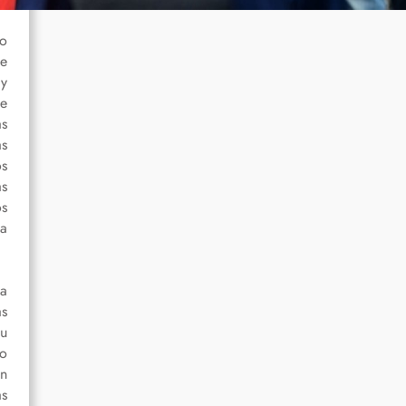
do
de
 y
le
as
as
os
as
os
da
ia
as
su
to
un
as