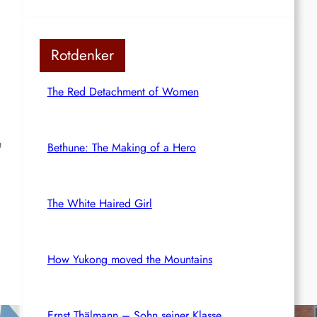
Rotdenker
The Red Detachment of Women
n
Bethune: The Making of a Hero
The White Haired Girl
How Yukong moved the Mountains
Ernst Thälmann – Sohn seiner Klasse