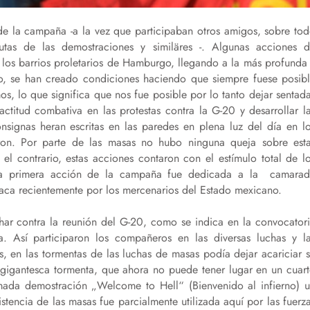
 de la campaña -a la vez que participaban otros amigos, sobre to
utas de las demostraciones y similäres -. Algunas acciones 
 los barrios proletarios de Hamburgo, llegando a la más profunda
o, se han creado condiciones haciendo que siempre fuese posib
, lo que significa que nos fue posible por lo tanto dejar sentad
 actitud combativa en las protestas contra la G-20 y desarrollar l
onsignas heran escritas en las paredes en plena luz del día en l
yeron. Por parte de las masas no hubo ninguna queja sobre est
el contrario, estas acciones contaron con el estímulo total de l
s, la primera acción de la campaña fue dedicada a la camara
aca recientemente por los mercenarios del Estado mexicano.
char contra la reunión del G-20, como se indica en la convocator
ca. Así participaron los compañeros en las diversas luchas y l
, en las tormentas de las luchas de masas podía dejar acariciar 
a gigantesca tormenta, que ahora no puede tener lugar en un cuar
lamada demostración „Welcome to Hell“ (Bienvenido al infierno) 
istencia de las masas fue parcialmente utilizada aquí por las fuerz