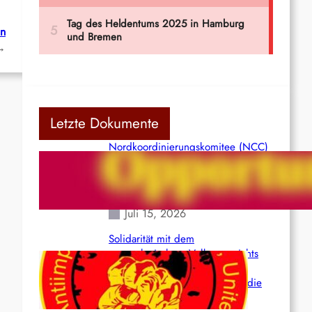
an
→
Letzte Dokumente
Nordkoordinierungskomitee (NCC)
der Kommunistischen Partei Indiens
(Maoistisch): Postmoderner
Opportunismus
Juli 15, 2026
Solidarität mit dem
venezolanischem Volk angesichts
der verlorenen Leben und der
katastrophalen Situation durch die
Erdbeben des 24. Juni!