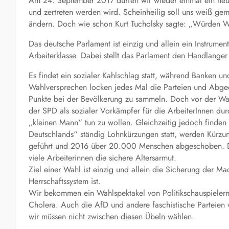
Am 24. September 2017 dürfen wir wieder einmal ein neu
und zertreten werden wird. Scheinheilig soll uns weiß ge
ändern. Doch wie schon Kurt Tucholsky sagte: „Würden W
Das deutsche Parlament ist einzig und allein ein Instrume
Arbeiterklasse. Dabei stellt das Parlament den Handlanger 
Es findet ein sozialer Kahlschlag statt, während Banken u
Wahlversprechen locken jedes Mal die Parteien und Abgeo
Punkte bei der Bevölkerung zu sammeln. Doch vor der Wa
der SPD als sozialer Vorkämpfer für die ArbeiterInnen du
„kleinen Mann“ tun zu wollen. Gleichzeitig jedoch finden
Deutschlands“ ständig Lohnkürzungen statt, werden Kürzun
geführt und 2016 über 20.000 Menschen abgeschoben. Der
viele Arbeiterinnen die sichere Altersarmut.
Ziel einer Wahl ist einzig und allein die Sicherung der Mach
Herrschaftssystem ist.
Wir bekommen ein Wahlspektakel von Politikschauspieler
Cholera. Auch die AfD und andere faschistische Parteien
wir müssen nicht zwischen diesen Übeln wählen.