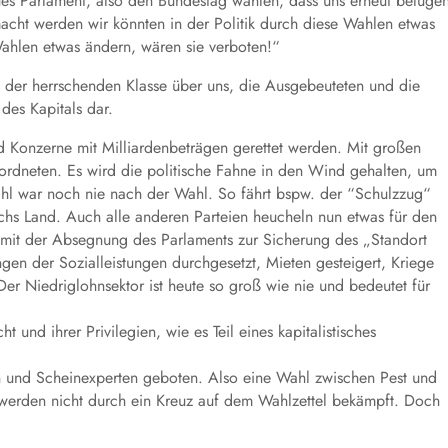
es Parlament, also den Bundestag wählen, dass uns erneut belüge
macht werden wir könnten in der Politik durch diese Wahlen etwas
ahlen etwas ändern, wären sie verboten!“
nt der herrschenden Klasse über uns, die Ausgebeuteten und die
des Kapitals dar.
nd Konzerne mit Milliardenbeträgen gerettet werden. Mit großen
rdneten. Es wird die politische Fahne in den Wind gehalten, um
hl war noch nie nach der Wahl. So fährt bspw. der “Schulzzug“
rchs Land. Auch alle anderen Parteien heucheln nun etwas für den
 mit der Absegnung des Parlaments zur Sicherung des „Standort
gen der Sozialleistungen durchgesetzt, Mieten gesteigert, Kriege
 Niedriglohnsektor ist heute so groß wie nie und bedeutet für
t und ihrer Privilegien, wie es Teil eines kapitalistisches
n und Scheinexperten geboten. Also eine Wahl zwischen Pest und
 werden nicht durch ein Kreuz auf dem Wahlzettel bekämpft. Doch