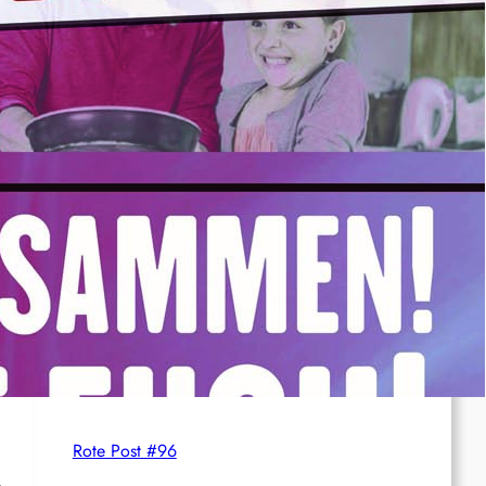
Syrien: Der kurdische Journalist Ahmet Polad
ist seit 200 Tagen in Haft – die Solidarität
wächst
International: Aufruf zu einer
Solidaritätswoche mit anarchistischen
Gefangenen vom 23. bis 30. August 2026
Deutschland: Der Inlandsgeheimdienst ermittelt
gegen „Prosfygika“
Rote Post #96