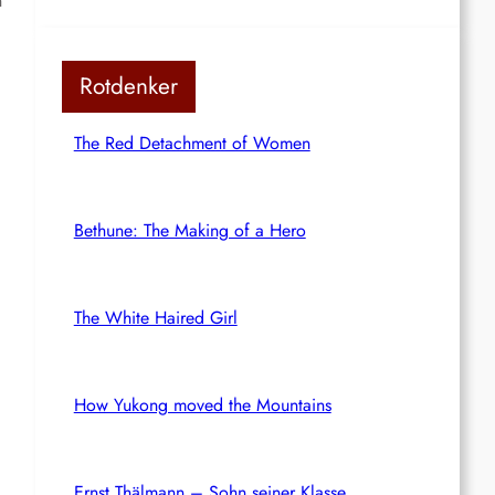
n
Rotdenker
The Red Detachment of Women
Bethune: The Making of a Hero
The White Haired Girl
How Yukong moved the Mountains
Ernst Thälmann – Sohn seiner Klasse