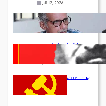
Juli 12, 2026
Indien: „Die Politik der
Kapitulation“ von K. Murali (Ajith)
Juli 1, 2026
Vorsitzender Gonzalo: Gebt das
Leben für die Partei und die
Revolution!
Juni 19, 2026
Beschluss des ZK der KPP zum Tag
des Heldentums
Juni 19, 2026