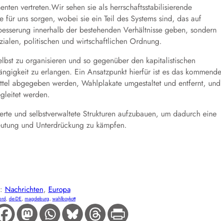
nten vertreten.Wir sehen sie als herrschaftsstabilisierende
e für uns sorgen, wobei sie ein Teil des Systems sind, das auf
besserung innerhalb der bestehenden Verhältnisse geben, sondern
ialen, politischen und wirtschaftlichen Ordnung.
elbst zu organisieren und so gegenüber den kapitalistischen
ängigkeit zu erlangen. Ein Ansatzpunkt hierfür ist es das kommend
ttel abgegeben werden, Wahlplakate umgestaltet und entfernt, und
gleitet werden.
erte und selbstverwaltete Strukturen aufzubauen, um dadurch eine
beutung und Unterdrückung zu kämpfen.
E:
Nachrichten
, 
Europa
brd
, 
de-DE
, 
magdeburg
, 
wahlboykott