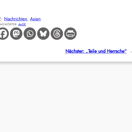
E:
Nachrichten
, 
Asien
LAGWÖRTER:
de-DE
Nächster:
„Teile und Herrsche“