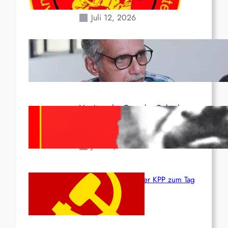
Erdbeben des 24. Juni!
Juli 12, 2026
Indien: „Die Politik der
Kapitulation“ von K. Murali (Ajith)
Juli 1, 2026
Vorsitzender Gonzalo: Gebt das
Leben für die Partei und die
Revolution!
Juni 19, 2026
Beschluss des ZK der KPP zum Tag
des Heldentums
Juni 19, 2026