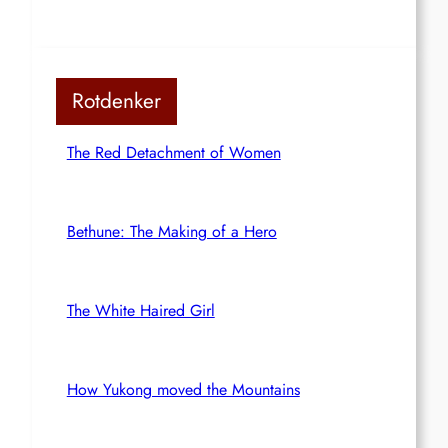
Rotdenker
The Red Detachment of Women
Bethune: The Making of a Hero
The White Haired Girl
How Yukong moved the Mountains