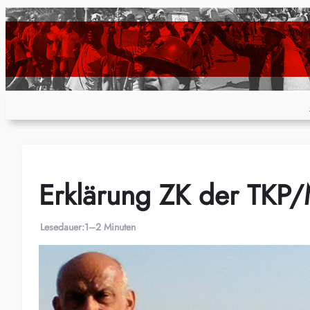
Zum
Inhalt
springen
Erklärung ZK der TKP
Lesedauer:
1–2 Minuten