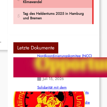
→
Letzte Dokumente
Nordkoordinierungskomitee (NCC)
der Kommunistischen Partei Indiens
(Maoistisch): Postmoderner
Opportunismus
Juli 15, 2026
Solidarität mit dem
venezolanischem Volk angesichts
der verlorenen Leben und der
katastrophalen Situation durch die