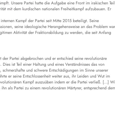
pft. Unsere Partei hatte die Aufgabe eine Front im irakischen Teil
rität mit dem kurdischen nationalen Freiheitkampf aufzubauen. Er
ternen Kampf der Partei seit Mitte 2015 beteiligt. Seine
skussionen, seine ideologische Herangehensweise an das Problem wa
llegitimen Aktivität der Fraktionsbildung zu werden, die seit Anfang
 der Partei abgebrochen und er entschied seine revolutionäre
 Dies ist Teil einer Haltung und eines Verständnisses das von
ge, schmerzhafte und schwere Entschädigungen im Sinne unserer
hrte er seine Entschlossenheit weiter aus, ihr Leiden und Wut im
revolutionären Kampf auszuüben indem er die Partei verließ. […] Wi
 ihn als Partei zu einem revolutionären Märtyrer, entsprechend de