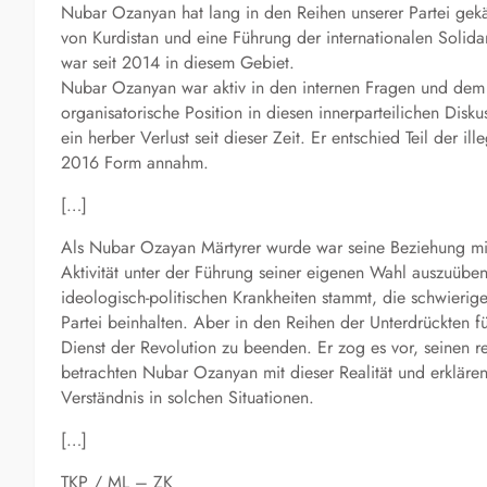
Nubar Ozanyan hat lang in den Reihen unserer Partei gekäm
von Kurdistan und eine Führung der internationalen Solida
war seit 2014 in diesem Gebiet.
Nubar Ozanyan war aktiv in den internen Fragen und dem in
organisatorische Position in diesen innerparteilichen Di
ein herber Verlust seit dieser Zeit. Er entschied Teil der i
2016 Form annahm.
[…]
Als Nubar Ozayan Märtyrer wurde war seine Beziehung mit
Aktivität unter der Führung seiner eigenen Wahl auszuüben.
ideologisch-politischen Krankheiten stammt, die schwieri
Partei beinhalten. Aber in den Reihen der Unterdrückten fü
Dienst der Revolution zu beenden. Er zog es vor, seinen 
betrachten Nubar Ozanyan mit dieser Realität und erklären
Verständnis in solchen Situationen.
[…]
TKP / ML – ZK