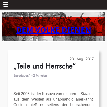
Zum
Inhalt
springen
DEM VOLKE DIENEN
20. Aug. 2017
„Teile und Herrsche“
Lesedauer:
1–2 Minuten
Seit 2008 ist der Kosovo von mehreren Staaten
aus dem Westen als unabhängig anerkannt.
Gestern hieß es seitens der herrschenden