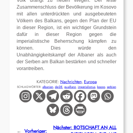
Volk drängt zu neuen Wegen. Der feste
Zusammenschluss der Bevölkerung im Kosovo
mit allen unterdrückten und ausgebeuteten
Völkern des Balkans, gegen den Plan der EU
in dieser Region, ist ein wichtiger Grundstein
dafür in dieser Region gegen die
imperialistische Beherrschung kämpfen zu
können. Dies würde den
Unabhängigkeitskampf der Albaner als auch
der Serben am Balkan bestärken und schneller
vorantreiben.
KATEGORIE:
Nachrichten
, 
Europa
SCHLAGWÖRTER:
albanien
, 
de-DE
, 
eu-allianz
, 
imperialismus
, 
kosovo
, 
serbien
Nächster:
BOTSCHAFT AN ALL
←
Vorheriger: