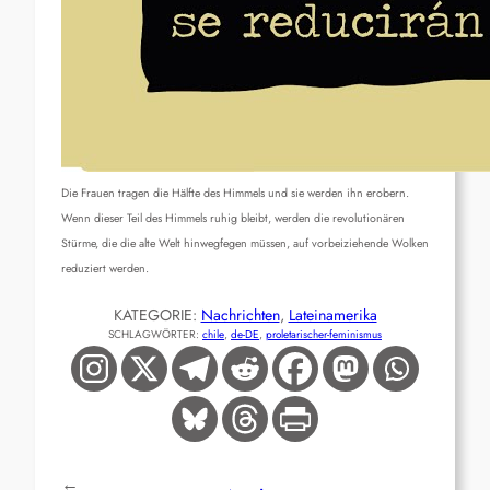
Die Frauen tragen die Hälfte des Himmels und sie werden ihn erobern.
Wenn dieser Teil des Himmels ruhig bleibt, werden die revolutionären
Stürme, die die alte Welt hinwegfegen müssen, auf vorbeiziehende Wolken
reduziert werden.
KATEGORIE:
Nachrichten
, 
Lateinamerika
SCHLAGWÖRTER:
chile
, 
de-DE
, 
proletarischer-feminismus
←