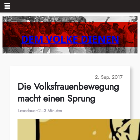
Zum
Inhalt
springen
DEM VOLKE DIENEN
2. Sep. 2017
Die Volksfrauenbewegung
macht einen Sprung
Lesedauer:
2–3 Minuten