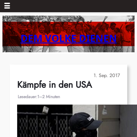
Zum
Inhalt
springen
DEM VOLKE DIENEN
1. Sep. 2017
Kämpfe in den USA
Lesedauer:
1–2 Minuten