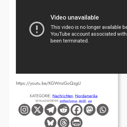
https://youtu.be/KGWmzGoQzgU
KATEGORIE:
Nachrichten
, 
Nordamerika
SCHLAGWÖRTER:
antifaschismus
, 
de-DE
, 
usa