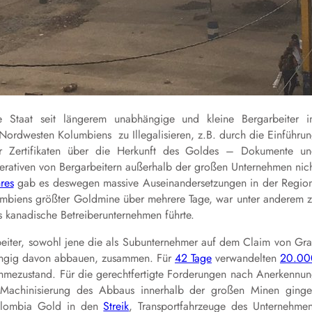
e Staat seit längerem unabhängige und kleine Bergarbeiter 
dwesten Kolumbiens zu Illegalisieren, z.B. durch die Einführu
r Zertifikaten über die Herkunft des Goldes – Dokumente u
perativen von Bergarbeitern außerhalb der großen Unternehmen nic
hres
gab es deswegen massive Auseinandersetzungen in der Regio
umbiens größter Goldmine über mehrere Tage, war unter anderem 
s kanadische Betreiberunternehmen führte.
eiter, sowohl jene die als Subunternehmer auf dem Claim von Gr
hängig davon abbauen, zusammen. Für
42 Tage
verwandelten
20.00
hmezustand. Für die gerechtfertigte Forderungen nach Anerkennu
achinisierung des Abbaus innerhalb der großen Minen ging
olombia Gold in den
Streik
, Transportfahrzeuge des Unternehme