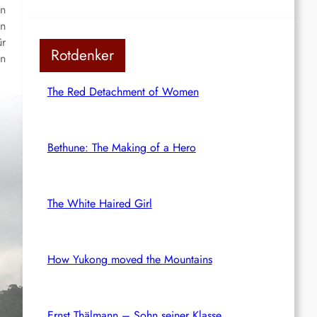
en
an
ür
Rotdenker
en
The Red Detachment of Women
Bethune: The Making of a Hero
The White Haired Girl
How Yukong moved the Mountains
Ernst Thälmann – Sohn seiner Klasse