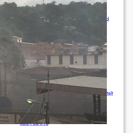
Syrien: Der kurdische Journalist Ahmet Polad
ist seit 200 Tagen in Haft – die Solidarität
wächst
International: Aufruf zu einer
Solidaritätswoche mit anarchistischen
Gefangenen vom 23. bis 30. August 2026
Deutschland: Der Inlandsgeheimdienst ermittelt
gegen „Prosfygika“
Rote Post #96