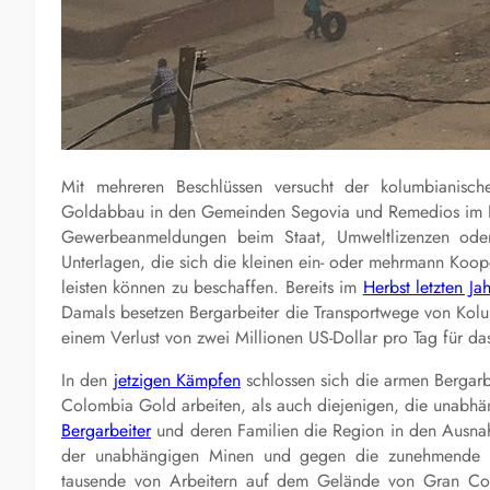
Mit mehreren Beschlüssen versucht der kolumbianisch
Goldabbau in den Gemeinden Segovia und Remedios im Nor
Gewerbeanmeldungen beim Staat, Umweltlizenzen ode
Unterlagen, die sich die kleinen ein- oder mehrmann Koo
leisten können zu beschaffen. Bereits im
Herbst letzten Ja
Damals besetzen Bergarbeiter die Transportwege von Kol
einem Verlust von zwei Millionen US-Dollar pro Tag für da
In den
jetzigen Kämpfen
schlossen sich die armen Bergarb
Colombia Gold arbeiten, als auch diejenigen, die unab
Bergarbeiter
und deren Familien die Region in den Ausna
der unabhängigen Minen und gegen die zunehmende M
tausende von Arbeitern auf dem Gelände von Gran C