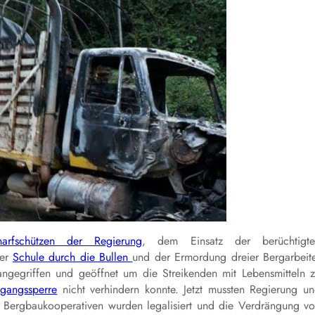
harfschützen der Regierung
, dem Einsatz der berüchtigte
ner
Schule durch die Bullen
und der Ermordung dreier Bergarbeit
gegriffen und geöffnet um die Streikenden mit Lebensmitteln 
gangssperre
nicht verhindern konnte. Jetzt mussten Regierung u
en Bergbaukooperativen wurden legalisiert und die Verdrängung v