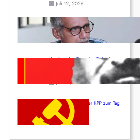
Juli 12, 2026
Indien: „Die Politik der
Kapitulation“ von K. Murali (Ajith)
Juli 1, 2026
Vorsitzender Gonzalo: Gebt das
Leben für die Partei und die
Revolution!
Juni 19, 2026
Beschluss des ZK der KPP zum Tag
des Heldentums
Juni 19, 2026