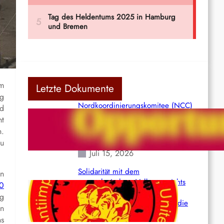
im
Letzte Dokumente
ng
Nordkoordinierungskomitee (NCC)
nd
der Kommunistischen Partei Indiens
ht
(Maoistisch): Postmoderner
n.
Opportunismus
zu
Juli 15, 2026
Solidarität mit dem
an
venezolanischem Volk angesichts
0
der verlorenen Leben und der
ng
katastrophalen Situation durch die
en
Erdbeben des 24. Juni!
ns