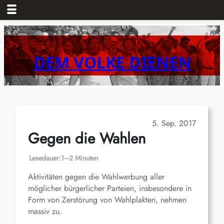
Zum
Inhalt
springen
DEM VOLKE DIENEN
5. Sep. 2017
Gegen die Wahlen
Lesedauer:
1–2 Minuten
Aktivitäten gegen die Wahlwerbung aller
möglicher bürgerlicher Parteien, insbesondere in
Form von Zerstörung von Wahlplakten, nehmen
massiv zu.