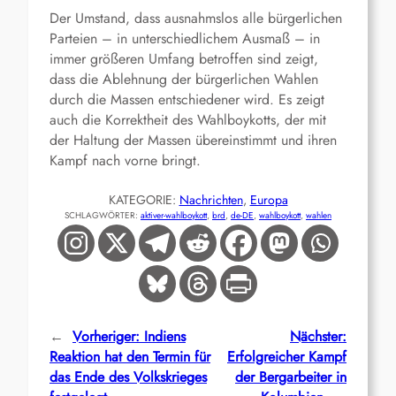
Der Umstand, dass ausnahmslos alle bürgerlichen
Parteien – in unterschiedlichem Ausmaß – in
immer größeren Umfang betroffen sind zeigt,
dass die Ablehnung der bürgerlichen Wahlen
durch die Massen entschiedener wird. Es zeigt
auch die Korrektheit des Wahlboykotts, der mit
der Haltung der Massen übereinstimmt und ihren
Kampf nach vorne bringt.
KATEGORIE:
Nachrichten
, 
Europa
SCHLAGWÖRTER:
aktiver-wahlboykott
, 
brd
, 
de-DE
, 
wahlboykott
, 
wahlen
←
Vorheriger:
Indiens
Nächster:
Reaktion hat den Termin für
Erfolgreicher Kampf
das Ende des Volkskrieges
der Bergarbeiter in