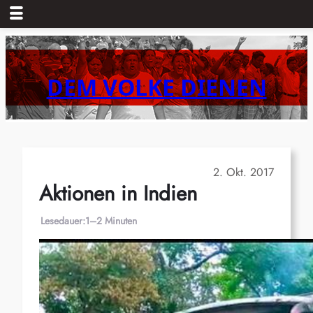
Zum
Inhalt
springen
DEM VOLKE DIENEN
2. Okt. 2017
Aktionen in Indien
Lesedauer:
1–2 Minuten