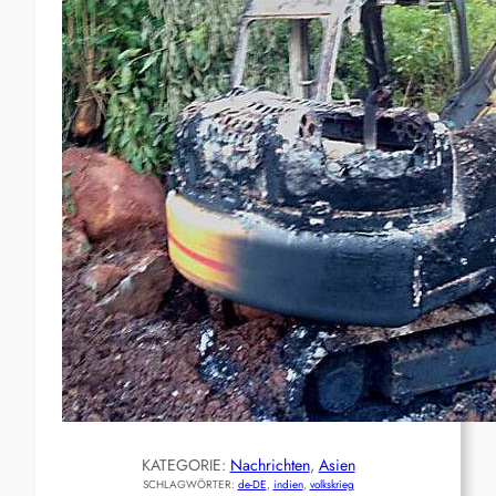
KATEGORIE:
Nachrichten
, 
Asien
SCHLAGWÖRTER:
de-DE
, 
indien
, 
volkskrieg