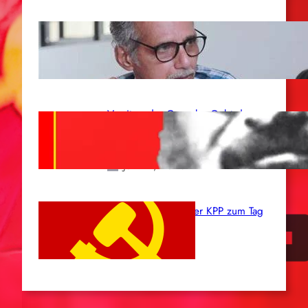
Indien: „Die Politik der
Kapitulation“ von K. Murali (Ajith)
Juli 1, 2026
Vorsitzender Gonzalo: Gebt das
Leben für die Partei und die
Revolution!
Juni 19, 2026
Beschluss des ZK der KPP zum Tag
des Heldentums
Juni 19, 2026