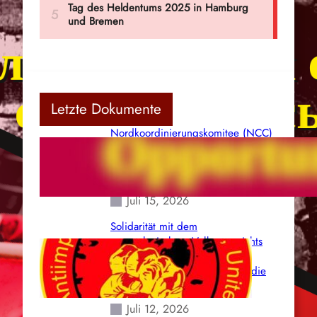
Letzte Dokumente
Nordkoordinierungskomitee (NCC)
der Kommunistischen Partei Indiens
(Maoistisch): Postmoderner
Opportunismus
Juli 15, 2026
Solidarität mit dem
venezolanischem Volk angesichts
der verlorenen Leben und der
katastrophalen Situation durch die
Erdbeben des 24. Juni!
Juli 12, 2026