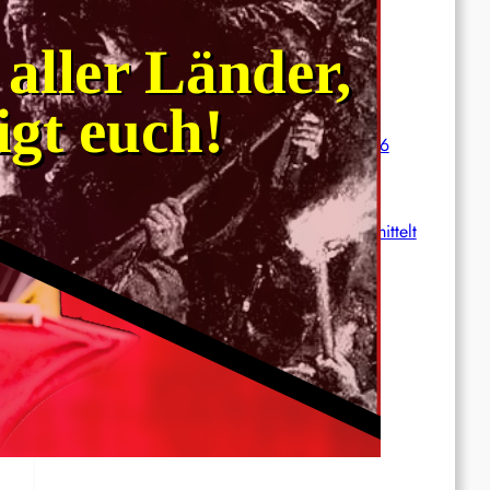
wächst
International: Aufruf zu einer
Solidaritätswoche mit anarchistischen
Gefangenen vom 23. bis 30. August 2026
Deutschland: Der Inlandsgeheimdienst ermittelt
gegen „Prosfygika“
Rote Post #96
Rote Post #95