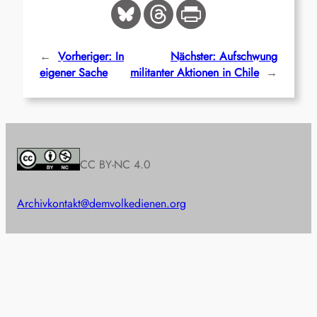
←
Vorheriger:
In
Nächster:
Aufschwung
eigener Sache
militanter Aktionen in Chile
→
CC BY-NC 4.0
Archiv
kontakt@demvolkedienen.org