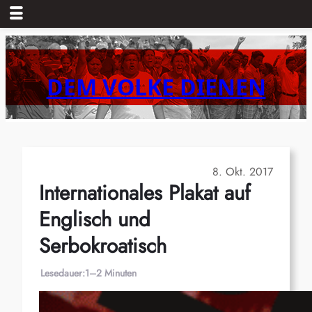
Zum
Inhalt
springen
DEM VOLKE DIENEN
8. Okt. 2017
Internationales Plakat auf
Englisch und
Serbokroatisch
Lesedauer:
1–2 Minuten