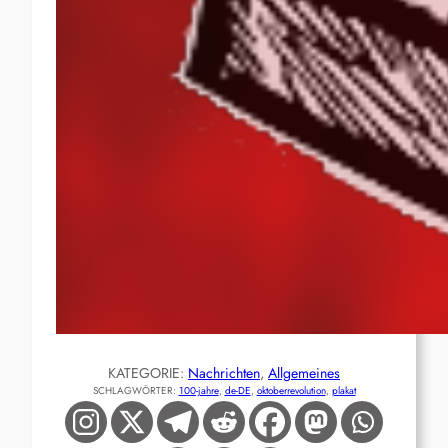
KATEGORIE:
Nachrichten
, 
Allgemeines
SCHLAGWÖRTER:
100-jahre
, 
de-DE
, 
oktoberrevolution
, 
plakat