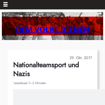
Zum
Inhalt
springen
DEM VOLKE DIENEN
29. Okt. 2017
Nationalteamsport und
Nazis
Lesedauer:
1–2 Minuten