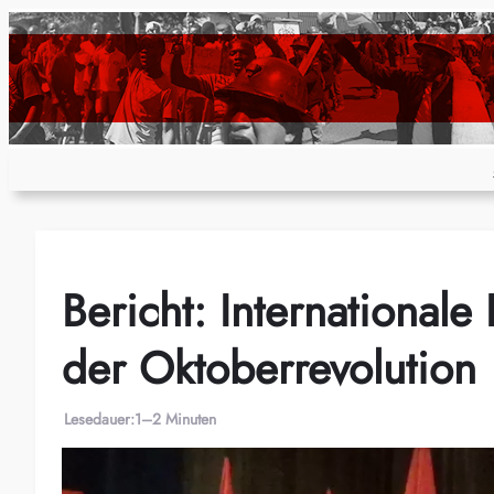
Zum
Inhalt
springen
Bericht: Internationale
der Oktoberrevolution
Lesedauer:
1–2 Minuten