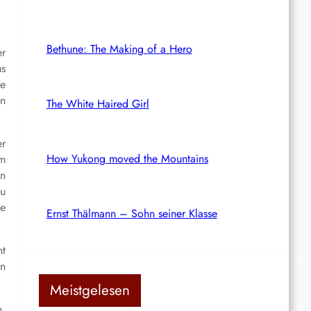
Bethune: The Making of a Hero
er
us
ie
en
The White Haired Girl
er
How Yukong moved the Mountains
em
en
zu
le
Ernst Thälmann – Sohn seiner Klasse
ht
en
Meistgelesen
n,