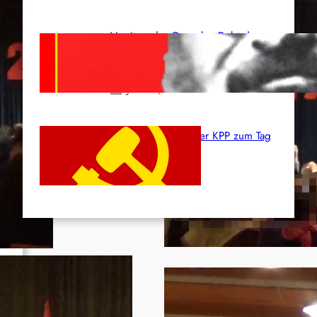
Vorsitzender Gonzalo: Gebt das
Leben für die Partei und die
Revolution!
Juni 19, 2026
Beschluss des ZK der KPP zum Tag
des Heldentums
Juni 19, 2026