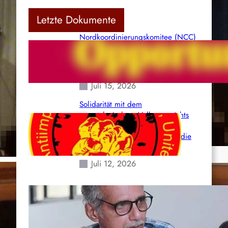
Letzte Dokumente
Nordkoordinierungskomitee (NCC)
der Kommunistischen Partei Indiens
(Maoistisch): Postmoderner
Opportunismus
Juli 15, 2026
Solidarität mit dem
venezolanischem Volk angesichts
der verlorenen Leben und der
katastrophalen Situation durch die
Erdbeben des 24. Juni!
Juli 12, 2026
Indien: „Die Politik der
Kapitulation“ von K. Murali (Ajith)
Juli 1, 2026