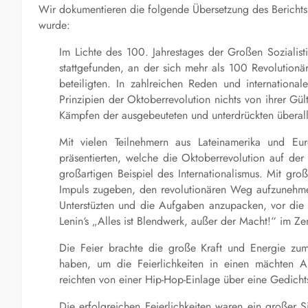
Wir dokumentieren die folgende Übersetzung des Berich
wurde:
Im Lichte des 100. Jahrestages der Großen Sozialisti
stattgefunden, an der sich mehr als 100 Revolutionä
beteiligten. In zahlreichen Reden und internationa
Prinzipien der Oktoberrevolution nichts von ihrer Gü
Kämpfen der ausgebeuteten und unterdrückten überall 
Mit vielen Teilnehmern aus Lateinamerika und Eur
präsentierten, welche die Oktoberrevolution auf de
großartigen Beispiel des Internationalismus. Mit gr
Impuls zugeben, den revolutionären Weg aufzunehmen,
Unterstüzten und die Aufgaben anzupacken, vor die un
Lenin‘s „Alles ist Blendwerk, außer der Macht!“ im Ze
Die Feier brachte die große Kraft und Energie zum 
haben, um die Feierlichkeiten in einen mächten Au
reichten von einer Hip-Hop-Einlage über eine Gedichts
Die erfolgreichen Feierlichkeiten waren ein großer S