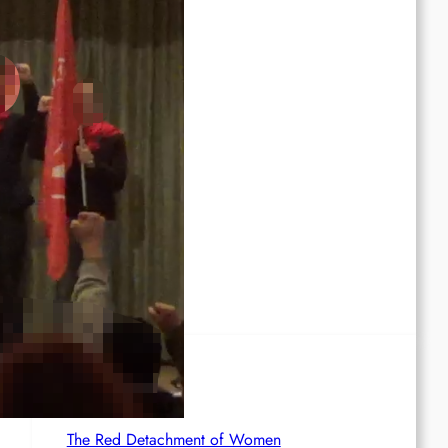
Rote Post #95
Rote Post #94
Rote Post #93
Rote Post #92
Rotdenker
The Red Detachment of Women