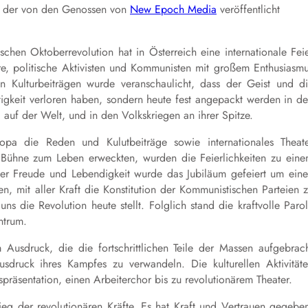
ts der von den Genossen von
New Epoch Media
veröffentlicht
schen Oktoberrevolution hat in Österreich eine internationale Fei
re, politische Aktivisten und Kommunisten mit großem Enthusiasm
len Kulturbeiträgen wurde veranschaulicht, dass der Geist und d
ltigkeit verloren haben, sondern heute fest angepackt werden in d
auf der Welt, und in den Volkskriegen an ihrer Spitze.
opa die Reden und Kulutbeiträge sowie internationales Theat
r Bühne zum Leben erweckten, wurden die Feierlichkeiten zu ein
oßer Freude und Lebendigkeit wurde das Jubiläum gefeiert um ein
 mit aller Kraft die Konstitution der Kommunistischen Parteien 
s die Revolution heute stellt. Folglich stand die kraftvolle Paro
ntrum.
Ausdruck, die die fortschrittlichen Teile der Massen aufgebrac
sdruck ihres Kampfes zu verwandeln. Die kulturellen Aktivität
präsentation, einen Arbeiterchor bis zu revolutionärem Theater.
ieg der revolutionären Kräfte. Es hat Kraft und Vertrauen gegebe