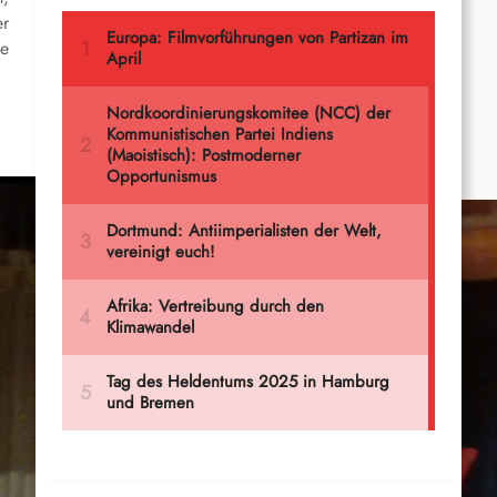
er
te