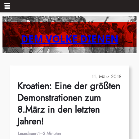
Zum
Inhalt
springen
DEM VOLKE DIENEN
11. März 2018
Kroatien: Eine der größten
Demonstrationen zum
8.März in den letzten
Jahren!
Lesedauer:
1–2 Minuten