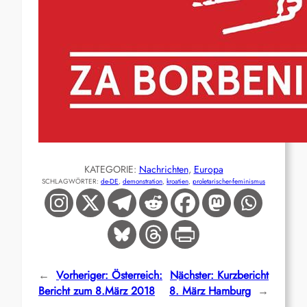
KATEGORIE:
Nachrichten
, 
Europa
SCHLAGWÖRTER:
de-DE
, 
demonstration
, 
kroatien
, 
proletarischer-feminismus
←
Vorheriger:
Österreich:
Nächster:
Kurzbericht
Bericht zum 8.März 2018
8. März Hamburg
→