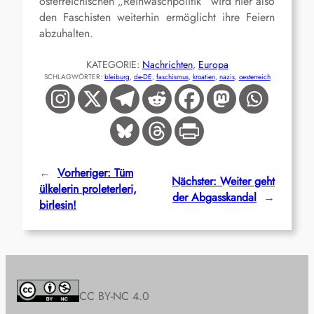
österreichischen „Reinwaschpolitik“ wird hier also
den Faschisten weiterhin ermöglicht ihre Feiern
abzuhalten.
KATEGORIE:
Nachrichten
, 
Europa
SCHLAGWÖRTER:
bleiburg
, 
de-DE
, 
faschismus
, 
kroatien
, 
nazis
, 
oesterreich
←
Vorheriger:
Tüm
Nächster:
Weiter geht
ülkelerin proleterleri,
der Abgasskandal
→
birlesin!
CC BY-NC 4.0