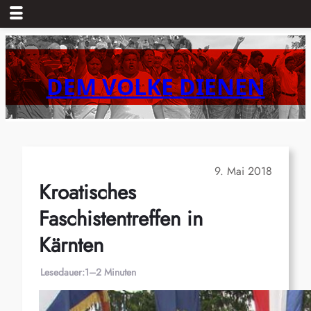
Zum
Inhalt
springen
DEM VOLKE DIENEN
9. Mai 2018
Kroatisches
Faschistentreffen in
Kärnten
Lesedauer:
1–2 Minuten