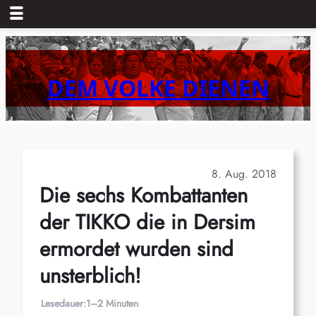
Zum
Inhalt
springen
DEM VOLKE DIENEN
8. Aug. 2018
Die sechs Kombattanten
der TIKKO die in Dersim
ermordet wurden sind
unsterblich!
Lesedauer:
1–2 Minuten