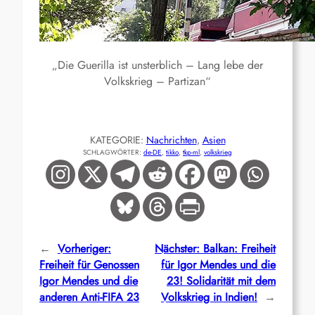
„Die Guerilla ist unsterblich – Lang lebe der
Volkskrieg – Partizan“
KATEGORIE:
Nachrichten
, 
Asien
SCHLAGWÖRTER:
de-DE
, 
tikko
, 
tkp-ml
, 
volkskrieg
←
Vorheriger:
Nächster:
Balkan: Freiheit
Freiheit für Genossen
für Igor Mendes und die
Igor Mendes und die
23! Solidarität mit dem
anderen Anti-FIFA 23
Volkskrieg in Indien!
→