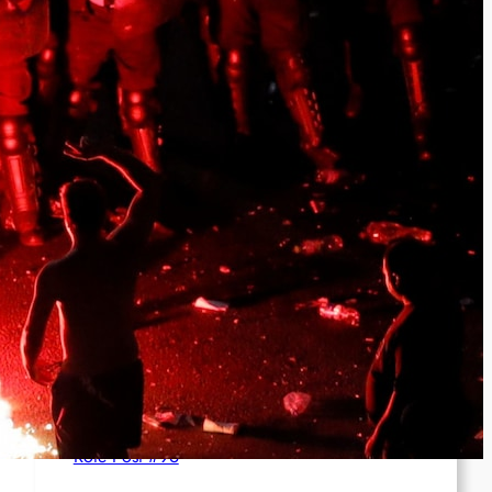
Syrien: Der kurdische Journalist Ahmet Polad
ist seit 200 Tagen in Haft – die Solidarität
wächst
International: Aufruf zu einer
Solidaritätswoche mit anarchistischen
Gefangenen vom 23. bis 30. August 2026
Deutschland: Der Inlandsgeheimdienst ermittelt
gegen „Prosfygika“
Rote Post #96