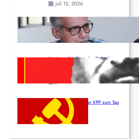
Juli 12, 2026
Indien: „Die Politik der
Kapitulation“ von K. Murali (Ajith)
Juli 1, 2026
Vorsitzender Gonzalo: Gebt das
Leben für die Partei und die
Revolution!
Juni 19, 2026
Beschluss des ZK der KPP zum Tag
des Heldentums
Juni 19, 2026