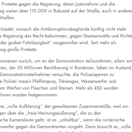
roteste gegen die Regierung, deren Justizreform und die
tag waren über 110.000 in Bukurest auf der Straße, auch in andere
Straßen.
hiedet, wonach die Antikorruptionsbeghörde künftig nicht mehr
ie Regierung das Recht bekommen, gegen Staatsanwälte und Richte
oder grober Fahrlässigkeit“ vorgeworfen wird. Seit mehr als
ung große Proteste.
rumänen zurück, um an der Demonstration teilzunehmen, allein a
onen, der 20 Millionen Bevölkerung in Rumänien, leben im Ausland
 Demonstrationsteilnehmer versuchte, die Polizeisperren zu
 Polizei massiv Pfefferspray, Tränengas, Wasserwerfer und
 dem Werfen von Flaschen und Steinen. Mehr als 450 wurden
antInnen wurden festgenommen.
eine „volle Aufklärung“ der gewaltsamen Zusammenstöße, weil ein
n über die „freie Meinungsäußerung“, die zu den
che Kameraleute geht, ist es „unhaltbar“, wenn die rumänische
erwerfer gegen die Demonstranten vorgeht. Dann braucht es „volle