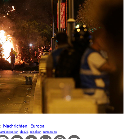
E:
Nachrichten
, 
Europa
 
anti-korruption
, 
de-DE
, 
rebellion
, 
rumaenien