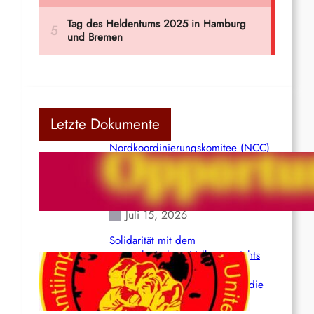
Letzte Dokumente
Nordkoordinierungskomitee (NCC)
der Kommunistischen Partei Indiens
(Maoistisch): Postmoderner
Opportunismus
Juli 15, 2026
Solidarität mit dem
venezolanischem Volk angesichts
der verlorenen Leben und der
katastrophalen Situation durch die
Erdbeben des 24. Juni!