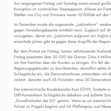
Am vergangenen Freitag und Samstag waren erneut große P
Korruption im rumänischen Staatsapparat. Alleine am Frei
Städten wie Cluj und Timisoara waren 10.000de auf den 
Im Dezember wurde die sogenannte „Justizreform“ verabsc
gegen Verwaltungsbeamte ermitteln kann. Zugleich soll d
vorzugehen, denen ein „Justizirrtum aufgrund von Arglist 
eineinhalb Jahren gibt es gegen diese Angriffe der Regier
Bei dem Protest am Freitag, kamen zehntausende Auslands
Freitag passierten über 20.000 die Grenze. Zirka 4 Milli
um ihre Familien über die Runden zu bringen. Ein Teil der
Regierungsgebäuden zu durchbrechen, daraufhin setzte die
Schlagstöcke ein, die DemonstrantInnen antworteten mit
verletzt, darunter auch 25 Polizisten, etwa 30 Demonstr
Der österreichische Bundeskanzler Kurz (ÖVP), forderte 
ORF-Kamerateam Schlagstöcke abbekam und äußerte Sorge
„Grundfreiheiten der EU“ gehöre. Wenn es um österreichis
Polizei zu Prügeln beginnt und mit Pfefferspray und Wass