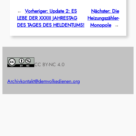
←
Vorheriger:
Update 2: ES
Nächster:
Die
LEBE DER XXXIII JAHRESTAG
Heizungszähler-
DES TAGES DES HELDENTUMS!
Monopole
→
CC BY-NC 4.0
Archiv
kontakt@demvolkedienen.org