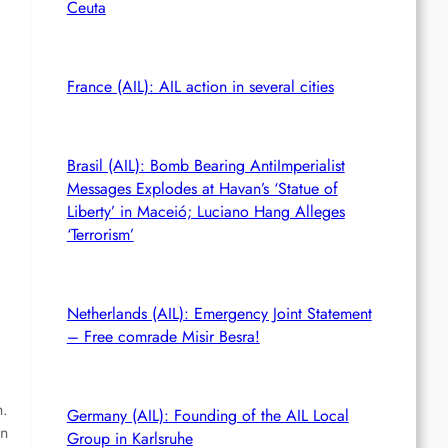
Ceuta
France (AIL): AIL action in several cities
Brasil (AIL): Bomb Bearing AntiImperialist
Messages Explodes at Havan’s ‘Statue of
Liberty’ in Maceió; Luciano Hang Alleges
‘Terrorism’
Netherlands (AIL): Emergency Joint Statement
– Free comrade Misir Besra!
n.
Germany (AIL): Founding of the AIL Local
on
Group in Karlsruhe