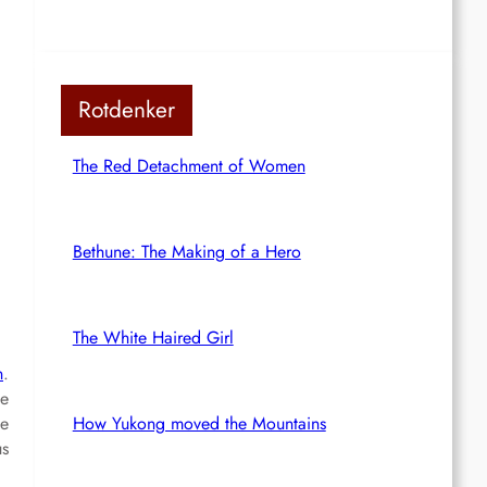
Rotdenker
The Red Detachment of Women
Bethune: The Making of a Hero
The White Haired Girl
n
.
ne
de
How Yukong moved the Mountains
us