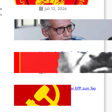
Erdbeben des 24. Juni!
ie
Juli 12, 2026
on
Indien: „Die Politik der
Kapitulation“ von K. Murali (Ajith)
Juli 1, 2026
Vorsitzender Gonzalo: Gebt das
Leben für die Partei und die
Revolution!
Juni 19, 2026
Beschluss des ZK der KPP zum Tag
des Heldentums
Juni 19, 2026