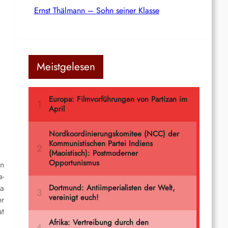
Ernst Thälmann – Sohn seiner Klasse
Meistgelesen
in
a-
ua
er
at