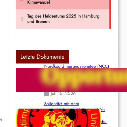
Letzte Dokumente
Nordkoordinierungskomitee (NCC)
der Kommunistischen Partei Indiens
(Maoistisch): Postmoderner
Opportunismus
Juli 15, 2026
Solidarität mit dem
venezolanischem Volk angesichts
der verlorenen Leben und der
es
katastrophalen Situation durch die