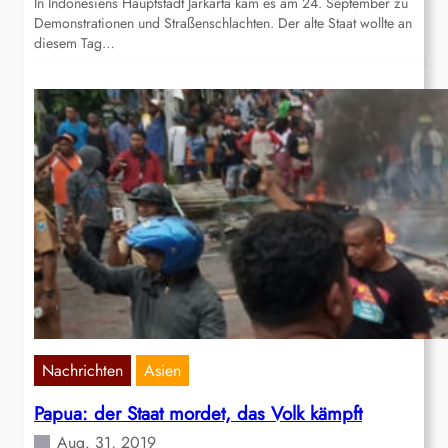
In Indonesiens Hauptstadt Jarkarta kam es am 24. September zu
Demonstrationen und Straßenschlachten. Der alte Staat wollte an
diesem Tag…
Nachrichten
Asien
Papua: der Staat mordet, das Volk kämpft
Aug. 31, 2019