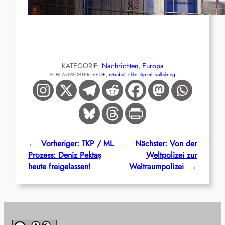
KATEGORIE:
Nachrichten
, 
Europa
SCHLAGWÖRTER:
de-DE
, 
istanbul
, 
tikko
, 
tkp-ml
, 
volkskrieg
←
Vorheriger:
TKP / ML
Nächster:
Von der
Prozess: Deniz Pektaş
Weltpolizei zur
heute freigelassen!
Weltraumpolizei
→