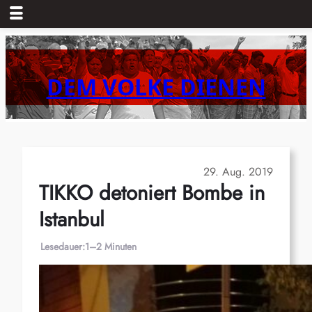
Zum
Inhalt
springen
DEM VOLKE DIENEN
29. Aug. 2019
TIKKO detoniert Bombe in
Istanbul
Lesedauer:
1–2 Minuten