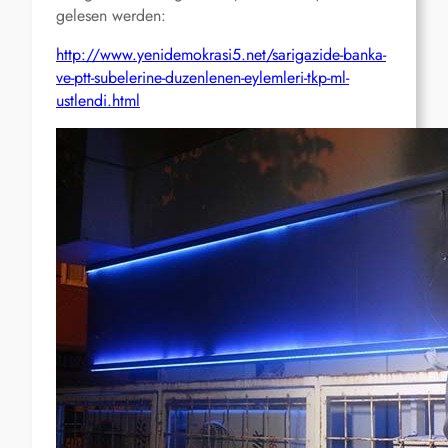
gelesen werden:
http://www.yenidemokrasi5.net/sarigazide-banka-
ve-ptt-subelerine-duzenlenen-eylemleri-tkp-ml-
ustlendi.html